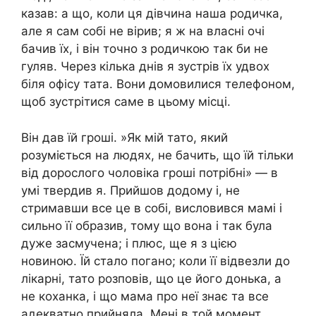
казав: а що, коли ця дівчина наша родичка,
але я сам собі не вірив; я ж на власні очі
бачив їх, і він точно з родичкою так би не
гуляв. Через кілька днів я зустрів їх удвох
біля офісу тата. Вони домовилися телефоном,
щоб зустрітися саме в цьому місці.
Він дав їй гроші. »Як мій тато, який
розуміється на людях, не бачить, що їй тільки
від дорослого чоловіка гроші потрібні» — в
умі твердив я. Прийшов додому і, не
стримавши все це в собі, висловився мамі і
сильно її образив, тому що вона і так була
дуже засмучена; і плюс, ще я з цією
новиною. Їй стало погано; коли її відвезли до
лікарні, тато розповів, що це його донька, а
не коханка, і що мама про неї знає та все
адекватно прийняла. Мені в той момент