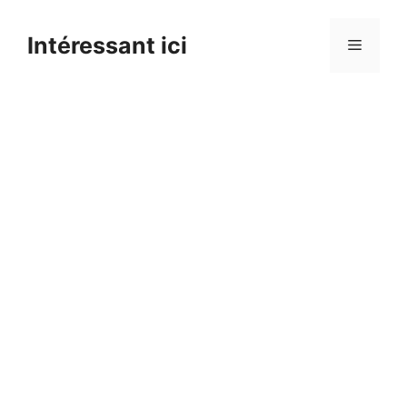
Skip
to
Intéressant ici
Menu
content