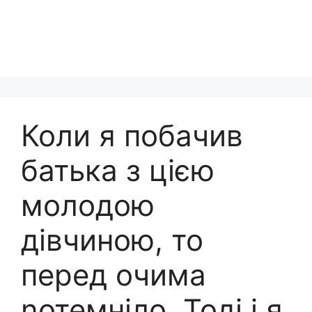
Коли я побачив
батька з цією
молодою
дівчиною, то
перед очима
nотемніло. Тоді і я