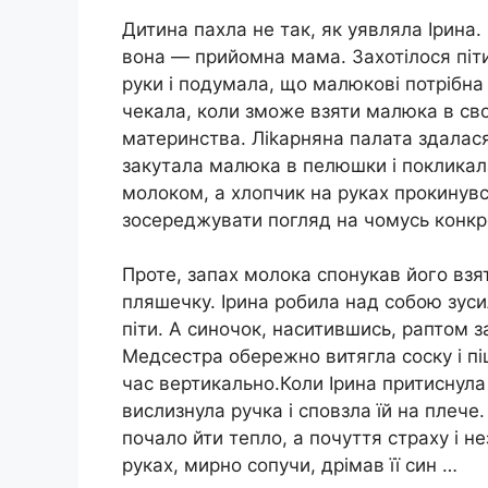
Дитина пахла не так, як уявляла Ірина.
вона — прийомна мама. Захотілося піти 
руки і подумала, що малюкові потрібна
чекала, коли зможе взяти малюка в свою
материнства. Ліkарняна палата здалас
закутала малюка в пелюшки і покликал
молоком, а хлопчик на руках прокинувс
зосереджувати погляд на чомусь конкр
Проте, запах молока спонукав його взя
пляшечку. Ірина робила над собою зуси
піти. А синочок, наситившись, раптом з
Медсестра обережно витягла соску і пі
час вертикально.Коли Ірина притиснула
вислизнула ручка і сповзла їй на плече.
почало йти тепло, а почуття страху і н
руках, мирно сопучи, дрімав її син …