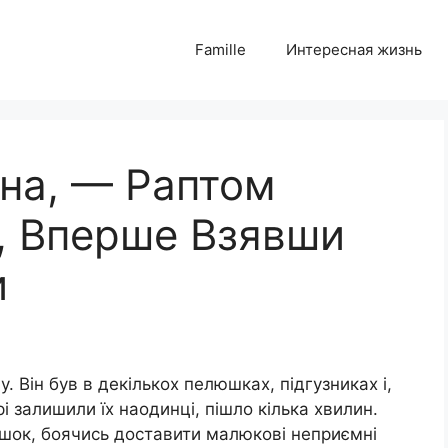
Famille
Интересная жизнь
на, — Раптом
, Вперше Взявши
и
. Він був в декількох пелюшках, підгузниках і,
рі залишили їх наодинці, пішло кілька хвилин.
юшок, боячись доставити малюкові неприємні