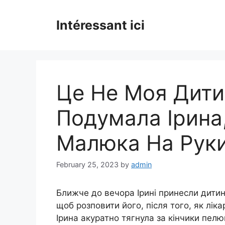
Skip
to
Intéressant ici
content
Це Не Моя Дити
Подумала Iрина
Малюка На Рук
February 25, 2023
by
admin
Ближче до вечора Ірині принесли дитину
щоб розповити його, після того, як ліка
Ірина акуратно тягнула за кінчики пел