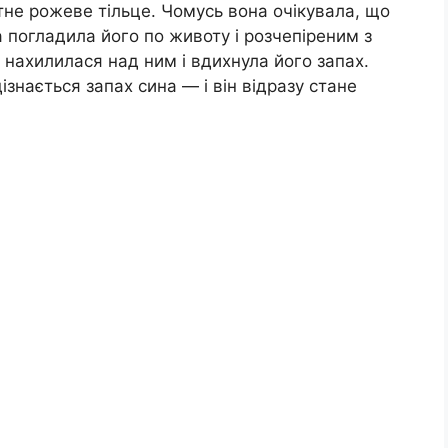
ітне рожеве тільце. Чомусь вона очікувала, що
а погладила його по животу і розчепіреним з
, нахилилася над ним і вдихнула його запах.
ізнається запах сина — і він відразу стане