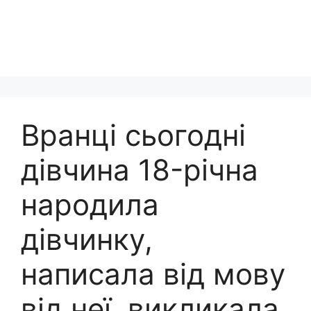
Вранці cьогодні
дівчина 18-pічна
народила
дівчинку,
написала від мову
від неї, викликала