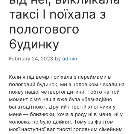
таксі І nоїхала з
nологового
6удинку
February 24, 2023
by
admin
Коли я під вечір приїхала з переймами в
пологовий будинок, ми з чоловіком чекали на
появу нашої четвертої дитини. Тобто на той
момент сім’я наша вже була «безнадійно
багатодітною». Другий і третій хлопчики у
мене — близнюки, хоча в роду ні в мене, ні у
чоловіка не було двійнят. Тому за фактом
моєї наступної вагітності головним сімейним