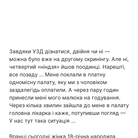
Завдяки УЗД дізнатися, двійня чи ні —
можна було вже на другому скринінгу. Але ні,
четвертий «ніндзя» йшов поодинці. Нарешті,
все позаду … Мене поклали в платну
одномісну палату, яку ми з чоловіком
заздалегідь оплатили. А через пару годин
принесли мені мого малюка на годування.
Через кілька хвилин зайшла до мене в палату
головна лікарка і каже, потупивши погляд —
У нас тут така ситуація …
Вранці сьогодні жінка 18-річна народила