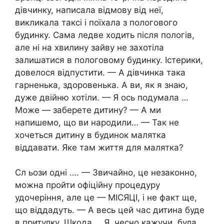
дівчинку, написала відмову від неї,
викликала таксі і поїхала з пологового
будинку. Сама ледве ходить після пологів,
але ні на хвилину зайву не захотіла
залишатися в пологовому будинку. Істерики,
довелося відпустити. — А дівчинка така
гарненька, здоровенька. А ви, як я знаю,
дуже двійню хотіли. — Я ось подумала …
Може — заберете дитину? — А ми
напишемо, що ви народили… — Так не
хочеться дитину в будинок малятка
віддавати. Яке там життя для малятка?
Сл ьози одні …. — Звичайно, це незаконно,
можна пройти офіційну процедуру
удочеріння, але це — МІСЯЦІ, і не факт ще,
що віддадуть. — А весь цей час дитина буде
в притулку. Шкода … Я, чесно кажучи, була