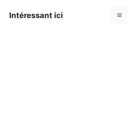
Skip
to
Intéressant ici
Menu
content