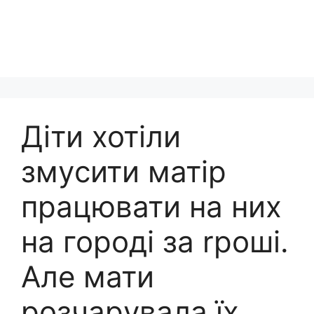
Діти хотіли
змyсити матір
працювати на них
на городі за rроші.
Але мати
розчарyвала їх