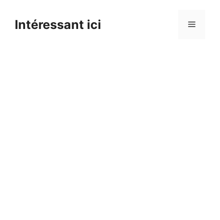
Skip
to
Intéressant ici
Menu
content