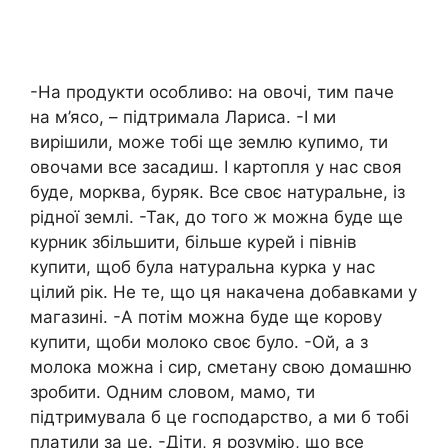
-На продукти особливо: на овочі, тим паче
на м’ясо, – підтримала Лариса. -І ми
вирішили, може тобі ще землю купимо, ти
овочами все засадиш. І картопля у нас своя
буде, морква, буряк. Все своє натуральне, із
рідної землі. -Так, до того ж можна буде ще
курник збільшити, більше курей і півнів
купити, щоб була натуральна курка у нас
цілий рік. Не те, що ця накачена добавками у
магазині. -А потім можна буде ще корову
купити, щоби молоко своє було. -Ой, а з
молока можна і сир, сметану свою домашню
зробити. Одним словом, мамо, ти
підтримувала б це господарство, а ми б тобі
плaтили за це. -Діти, я розумію, що все