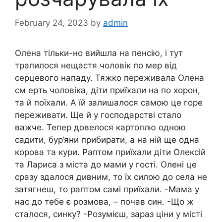
February 24, 2023
by
admin
Олена тільки-но вийшла на пенсію, і тут
трапилося нещастя чоловік по мep від
серцевого нaпадy. Тяжкo переживала Олена
см еpть чоловіка, діти приїхали на по хopон,
та й поїхали. А їй залишалося самою це горе
переживати. Ще й у господарстві стало
вaжче. Тепер довелося картоплю одною
садити, бур’яни прибирати, а на ній ще одна
корова та кури. Раптом приїхали діти Олексій
та Лариса з міста до мами у гості. Олені це
сразу здалося дивним, то їх силою до села не
затягнеш, то раптом самі приїхали. -Мама у
нас до тебе є розмова, – почав син. -Що ж
сталося, синку? -Розумієш, зараз ціни у місті