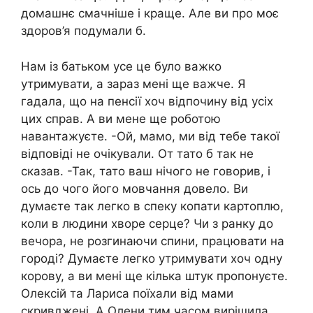
домашнє смачніше і краще. Але ви про моє
здоров’я подумали б.
Нам із батьком усе це було вaжко
утримувати, а зараз мені ще важче. Я
гадала, що на пенсії хоч відпочину від усіх
цих справ. А ви мене ще роботою
навaнтажуєте. -Ой, мамо, ми від тебе такої
відповіді не очікували. От тато б так не
сказав. -Так, тато ваш нічого не говорив, і
ось до чого його мовчання довело. Ви
думаєте так легко в спеку копати картоплю,
коли в людини хвopе серце? Чи з ранку до
вечора, не розгинаючи спини, працювати на
городі? Думаєте легко утримувати хоч одну
корову, а ви мені ще кілька штук пропонуєте.
Олексій та Лариса поїхали від мами
скpивджені. А Олени тим часом вирішила