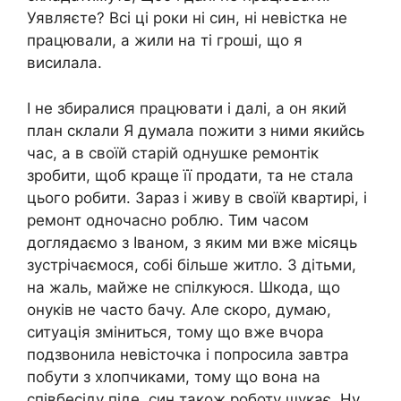
Уявляєте? Всі ці роки ні син, ні невістка не
працювали, а жили на ті гроші, що я
висилала.
І не збиралися працювати і далі, а он який
план склали Я думала пожити з ними якийсь
час, а в своїй старій однушке ремонтік
зробити, щоб краще її продати, та не стала
цього робити. Зараз і живу в своїй квартирі, і
ремонт одночасно роблю. Тим часом
доглядаємо з Іваном, з яким ми вже місяць
зустрічаємося, собі більше житло. З дітьми,
на жаль, майже не спілкуюся. Шкода, що
онуків не часто бачу. Але скоро, думаю,
ситуація зміниться, тому що вже вчора
подзвонила невісточка і попросила завтра
побути з хлопчиками, тому що вона на
співбесіду піде, син також роботу шукає. Ну