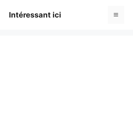
Skip
to
Intéressant ici
Menu
content