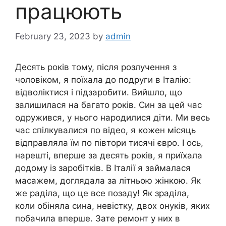
працюють
February 23, 2023
by
admin
Десять років тому, після розлучення з
чоловіком, я поїхала до подруги в Італію:
відволіктися і підзаробити. Вийшло, що
залишилася на багато років. Син за цей час
одружився, у нього народилися діти. Ми весь
час спілкувалися по відео, я кожен місяць
відправляла їм по півтори тисячі євро. І ось,
нарешті, вперше за десять років, я приїхала
додому із заробітків. В Італії я займалася
масажем, доглядала за літньою жінкою. Як
же раділа, що це все позаду! Як зраділа,
коли обіняла сина, невістку, двох онуків, яких
побачила вперше. Зате ремонт у них в