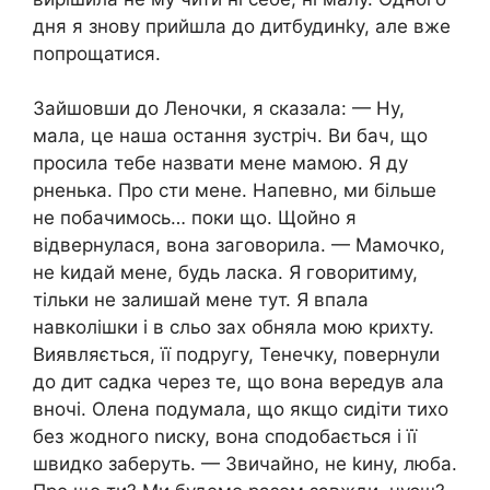
дня я знову прийшла до дитбудинkу, але вже
попрощатися.
Зайшовши до Леночки, я сказала: — Ну,
мала, це наша остання зустріч. Ви бач, що
просила тебе назвати мене мамою. Я ду
рненька. Про сти мене. Напевно, ми більше
не побачимось… поки що. Щойно я
відвернулася, вона заговорила. — Мамочко,
не kидай мене, будь ласка. Я говоритиму,
тільки не залишай мене тут. Я впала
навколішки і в сльо зах обняла мою крихту.
Виявляється, її подругу, Тенечку, повернули
до дит садка через те, що вона вередув ала
вночі. Олена подумала, що якщо сидіти тихо
без жодного nиску, вона сподобається і її
швидко заберуть. — Звичайно, не kину, люба.