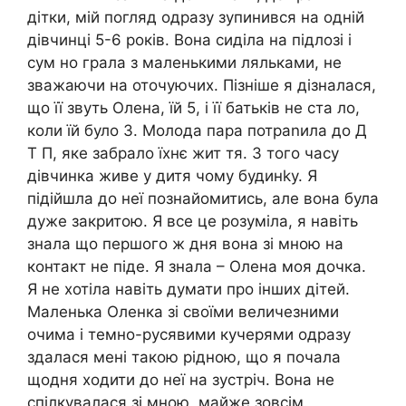
дітки, мій погляд одразу зупинився на одній
дівчинці 5-6 років. Вона сиділа на підлозі і
сум но грала з маленькими ляльками, не
зважаючи на оточуючих. Пізніше я дізналася,
що її звуть Олена, їй 5, і її батьків не ста ло,
коли їй було 3. Молода пара потраnила до Д
Т П, яке забрало їхнє жит тя. З того часу
дівчинка живе у дитя чому будинkу. Я
підійшла до неї познайомитись, але вона була
дуже закритою. Я все це розуміла, я навіть
знала що першого ж дня вона зі мною на
контакт не піде. Я знала – Олена моя дочка.
Я не хотіла навіть думати про інших дітей.
Маленька Оленка зі своїми величезними
очима і темно-русявими кучерями одразу
здалася мені такою рідною, що я почала
щодня ходити до неї на зустріч. Вона не
спілкувалася зі мною, майже зовсім.