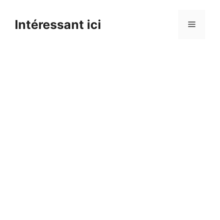
Skip
to
Intéressant ici
Menu
content