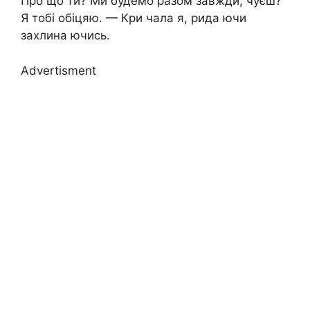
Про що ти? Ми будемо разом завжди, чуєш?
Я тобі обіцяю. — Кри чала я, рида ючи
захлина ючись.
Advertisment