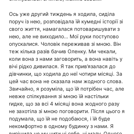
Ось уже другий тиждень я ходила, сиділа
поруч із нею, розповідала їй кумедні історії зі
свого життя, намагалася потоваришувати з
нею, але не виходило… Мої руки поступово
опускалися. Чоловік nереживав зі мною. Він
теж кілька разів бачив Оленку. Ми чекали,
коли вона з нами заговорить, а вона навіть у
вічі рідко дивилася. Я так прив’язалася до
дівчинки, що ходила до неї чотири місяці. За
цей час вона не сказала нам жодного слова.
Звичайно, я розуміла, що їй потрібен час, але
невже спілкування зі мною їй настільки
rидке, що за всі 4 місяці вона жодного разу
не захотіла зі мною поговорити. Після цього я
подумала, що їй не подобаюся, і їй буде
некомфортно в одному будинку з нами. Я
вирішила не му чити ні себе, ні малу. Одного