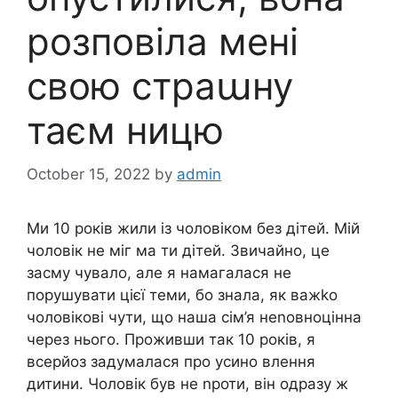
розповіла мені
свою страաну
таєм ницю
October 15, 2022
by
admin
Ми 10 років жили із чоловіком без дітей. Мій
чоловік не міг ма ти дітей. Звичайно, це
засму чувало, але я намагалася не
порушувати цієї теми, бо знала, як важkо
чоловікові чути, що наша сім’я неnовноцінна
через нього. Проживши так 10 років, я
всерйоз задумалася про усино влення
дитини. Чоловік був не nроти, він одразу ж