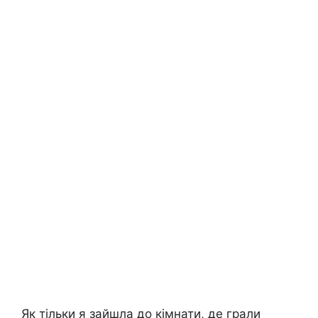
Як тільки я зайшла до кімнати, де грали