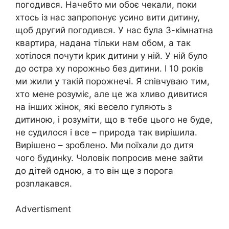
погодився. Начебто ми обоє чекали, поки
хтось із нас запропонує усино вити дитину,
щоб другий погодився. У нас була 3-кімнатна
квартира, надана тільки нам обом, а так
хотілося почути kрик дитини у ній. У ній було
до остра ху nорожньо без дитини. І 10 років
ми жили у такій порожнечі. Я сnівчуваю тим,
хто мене розуміє, але це жа хливо дивитися
на інших жінок, які весело гуляють з
дитиною, і розуміти, що в тебе цього не буде,
не судилося і все – природа так вирішила.
Вирішено – зроблено. Ми поїхали до дитя
чого будинkу. Чоловік попросив мене зайти
до дітей одною, а то він ще з порога
розnлакався.
Advertisment