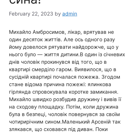
February 22, 2023
by
admin
Михайло Амбросимов, лікар, врятував не
один десяток життів. Але ось одного разу
йому довелося рятувати найдорожче, що у
нього було — життя дитини.В один із січневих
днів чоловік прокинувся від того, що в
квартирі смерділо гаром. Виявилося, що в
сусідній квартирі почалася пожежа. Згодом
стане відома причина пожежі: ялинкова
гірлянда спровокувала коротке замикання.
Михайло швидко розбудив дружину і вивів її
на сходову площадку. Потім, коли дружина
була в безпеці, чоловік повернувся за своїм
чотирирічним сином.Маленький Арсеній так
злякався, що сховався під диван. Поки