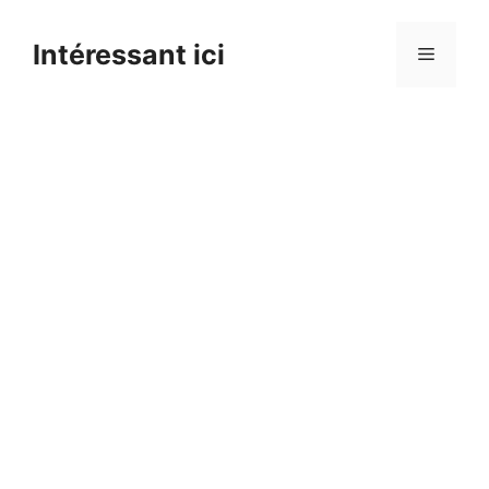
Skip
to
Intéressant ici
Menu
content