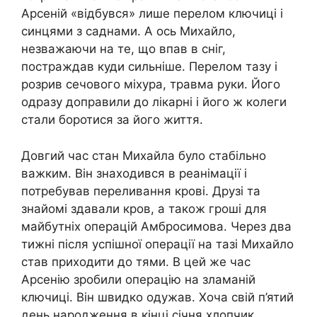
Арсеній «відбувся» лише перелом ключиці і
синцями з саднами. А ось Михайло,
незважаючи на те, що впав в сніг,
постраждав куди сильніше. Перелом тазу і
розрив сечового міхура, травма руки. Його
одразу доправили до лікарні і його ж колеги
стали боротися за його життя.
Довгий час стан Михайла було стабільно
важким. Він знаходився в реанімації і
потребував переливання крові. Друзі та
знайомі здавали кров, а також гроші для
майбутніх операцій Амбросимова. Через два
тижні після успішної операції на тазі Михайло
став приходити до тями. В цей же час
Арсенію зробили операцію на зламаній
ключиці. Він швидко одужав. Хоча свій п’ятий
день народження в кінці січня хлопчик