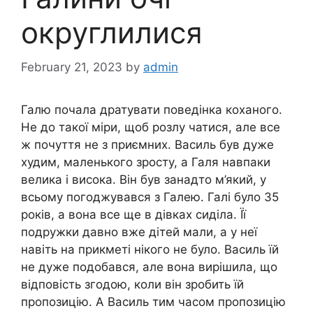
округлилися
February 21, 2023
by
admin
Галю почала дратувати поведінка коханого.
Не до такої міри, щоб розлу чатися, але все
ж почуття не з приємних. Василь був дуже
худим, маленького зросту, а Галя навпаки
велика і висока. Він був занадто м’який, у
всьому погоджувався з Галею. Галі було 35
років, а вона все ще в дівках сиділа. Її
подружки давно вже дітей мали, а у неї
навіть на прикметі нікого не було. Василь їй
не дуже подобався, але вона вирішила, що
відповість згодою, коли він зробить їй
пропозицію. А Василь тим часом пропозицію