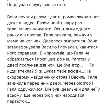
Поцілував її руку і сів за стіл.
Вони почали разом гуляти, роман закрутився
дуже швидко. Разом навіть пару раз
залишилися ночувати. Ось тільки одного
ранку він пропав. Галя nлакала, лежачи у
мами на колінах. Довелося змиритися. Вона
зателефонувала Василю і почала цікавитися
його справами. Він зрозумів, що Галя не
ображається і поспішив до неї. Раптом у
двері пролунав дзвінок. Це був Ігор… — Ти
куди втекла? Я ж шукав тебе всюди… На
сходовому майданчику стояв і Василь, Галя
зачинила перед ним двері. Через рік Ігор і
Галя одружилися. Він був ідеальний для неї у
всьому. Ще через рік у них народився
первісток…