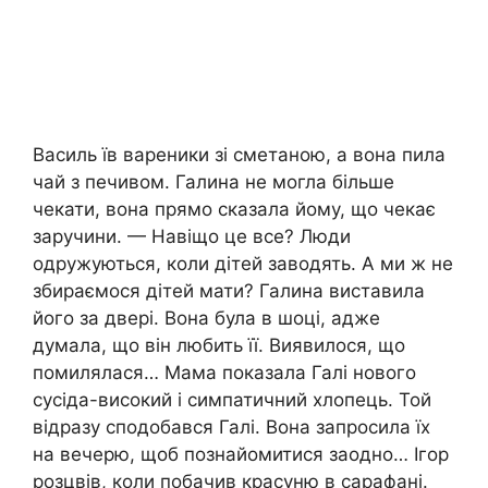
Василь їв вареники зі сметаною, а вона пила
чай з печивом. Галина не могла більше
чекати, вона прямо сказала йому, що чекає
заручини. — Навіщо це все? Люди
одружуються, коли дітей заводять. А ми ж не
збираємося дітей мати? Галина виставила
його за двері. Вона була в шоці, адже
думала, що він любить її. Виявилося, що
помилялася… Мама показала Галі нового
сусіда-високий і симпатичний хлопець. Той
відразу сподобався Галі. Вона запросила їх
на вечерю, щоб познайомитися заодно… Ігор
розцвів, коли побачив красуню в сарафані.