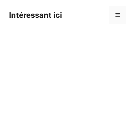
Skip
to
Intéressant ici
Menu
content