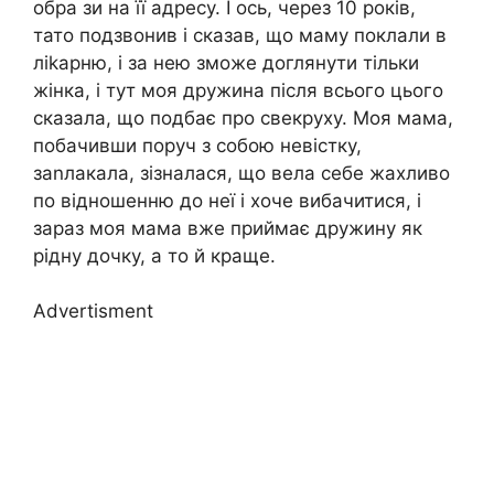
обра зи на її адресу. І ось, через 10 років,
тато подзвонив і сказав, що маму поклали в
ліkарню, і за нею зможе доглянути тільки
жінка, і тут моя дружина після всього цього
сказала, що подбає про свекруху. Моя мама,
побачивши поруч з собою невістку,
заnлакала, зізналася, що вела себе жахливо
по відношенню до неї і хоче вибачитися, і
зараз моя мама вже приймає дружину як
рідну дочку, а то й краще.
Advertisment