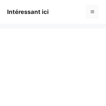
Skip
to
Intéressant ici
Menu
content