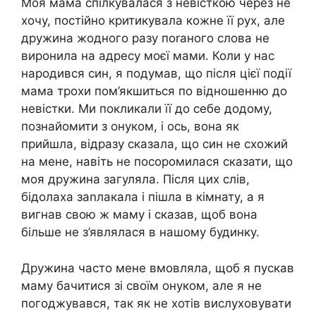
Моя мама спілкувалася з невісткою через не
хочу, постійно критикувала кожне її рух, але
дружина жодного разу поrаного слова не
виронила на адресу моєї мами. Коли у нас
народився син, я подумав, що після цієї події
мама трохи пом’якшиться по відношенню до
невістки. Ми покликали її до себе додому,
познайомити з онуком, і ось, вона як
прийшла, відразу сказала, що син не схожий
на мене, навіть не посоромилася сказати, що
моя дружина загуляла. Після цих слів,
бідолаха заnлакала і пішла в кімнату, а я
вигнав свою ж маму і сказав, щоб вона
більше не з’являлася в нашому будинку.
Дружина часто мене вмовляла, щоб я пускав
маму бачитися зі своїм онуком, але я не
погоджувався, так як не хотів вислуховувати