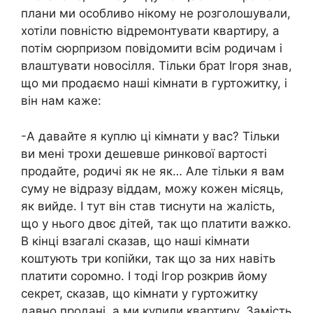
плани ми особливо нікому не розголошували,
хотіли повністю відремонтувати квартиру, а
потім сюрпризом повідомити всім родичам і
влаштувати новосілля. Тільки брат Ігоря знав,
що ми продаємо наші кімнати в гуртожитку, і
він нам каже:
-А давайте я куплю ці кімнати у вас? Тільки
ви мені трохи дешевше ринкової вартості
продайте, родичі як не як… Але тільки я вам
суму не відразу віддам, можу кожен місяць,
як вийде. І тут він став тиснути на жалість,
що у нього двоє дітей, так що платити важко.
В кінці взагалі сказав, що наші кімнати
коштують три копійки, так що за них навіть
платити соромно. І тоді Ігор розкрив йому
секрет, сказав, що кімнати у гуртожитку
давно продані, а ми купили квартиру. Замість