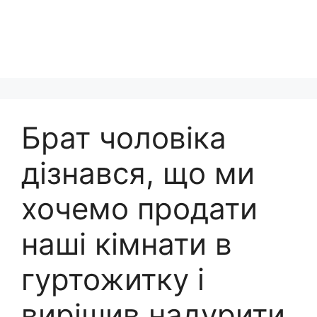
Брат чоловіка
дізнався, що ми
хочемо продати
наші кімнати в
гуртожитку і
вирішив надурити