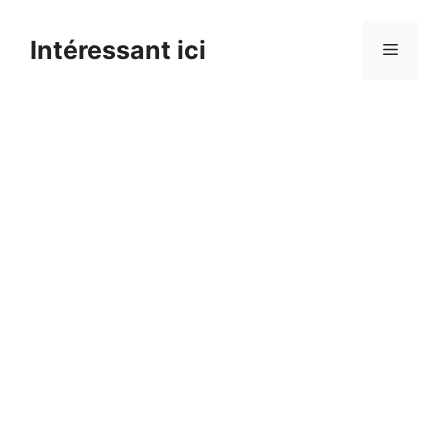
Skip
to
Intéressant ici
Menu
content