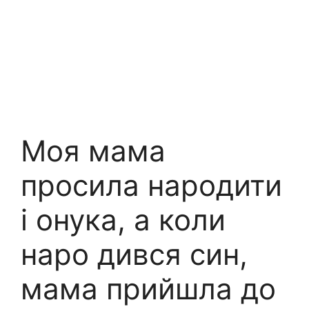
Моя мама
просила народити
і онука, а коли
наро дився син,
мама прийшла до