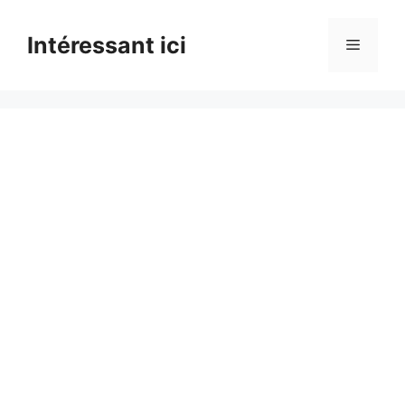
Skip
to
Intéressant ici
Menu
content