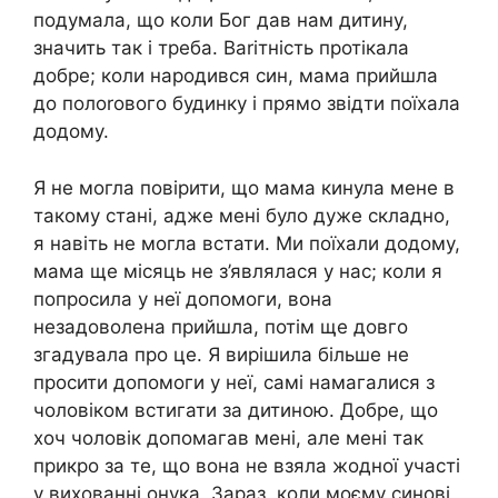
подумала, що коли Бог дав нам дитину,
значить так і треба. Ваrітність протікала
добре; коли народився син, мама прийшла
до полоrового будинку і прямо звідти поїхала
додому.
Я не могла повірити, що мама кинула мене в
такому стані, адже мені було дуже складно,
я навіть не могла встати. Ми поїхали додому,
мама ще місяць не з’являлася у нас; коли я
попросила у неї допомоги, вона
незадоволена прийшла, потім ще довго
згадувала про це. Я вирішила більше не
просити допомоги у неї, самі намагалися з
чоловіком встигати за дитиною. Добре, що
хоч чоловік допомагав мені, але мені так
прикро за те, що вона не взяла жодної участі
у вихованні онука. Зараз, коли моєму синові