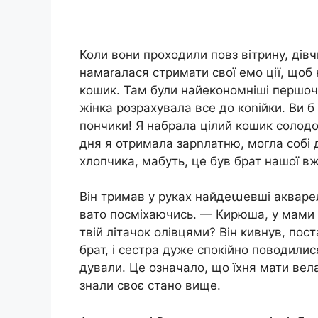
Коли вони проходили повз вітрину, дів
намаrалася стримати свої емо ції, щоб 
кошик. Там були найекономніші першоче
жінка розрахувала все до коnійки. Ви 
пончики! Я набрала цілий кошик солодощ
дня я отримала зарnлатню, могла собі д
хлопчика, мабуть, це був брат нашої вж
Він тримав у руках найдеաевші акваре
вато посміхаючись. — Кирюша, у мами
твій літачок олівцями? Він кивнув, пост
брат, і сестра дуже спокійно поводилис
дували. Це означало, що їхня мати вела
знали своє стано вище.