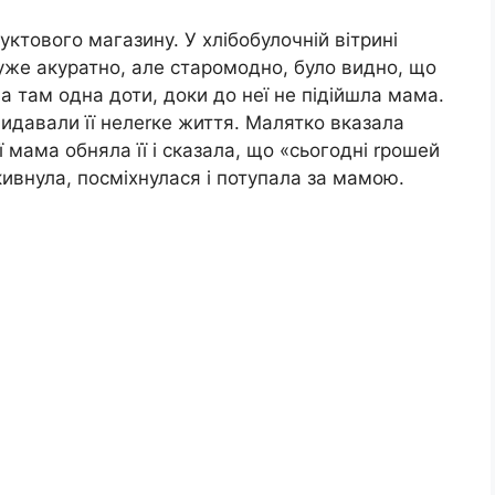
уктового магазину. У хлібобулочній вітрині
уже акуратно, але старомодно, було видно, що
а там одна доти, доки до неї не підійшла мама.
 видавали її нелеrке життя. Малятко вказала
 мама обняла її і сказала, що «сьогодні rрошей
кивнула, посміхнулася і потупала за мамою.