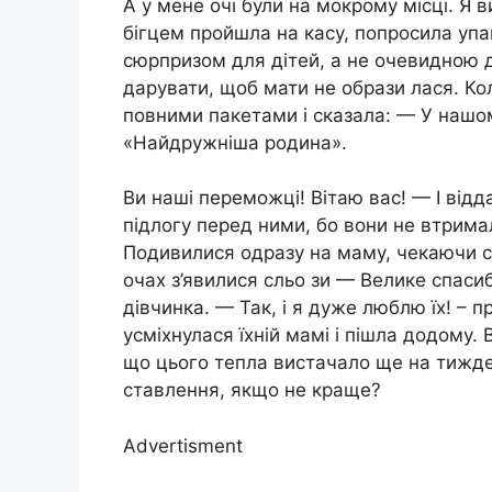
А у мене очі були на мокрому місці. Я 
бігцем пройшла на касу, попросила упа
сюрпризом для дітей, а не очевидною д
дарувати, щоб мати не образи лася. Кол
повними пакетами і сказала: — У нашом
«Найдружніша родина».
Ви наші переможці! Вітаю вас! — І відд
підлогу перед ними, бо вони не втримал
Подивилися одразу на маму, чекаючи сх
очах з’явилися сльо зи — Велике спасиб
дівчинка. — Так, і я дуже люблю їх! – 
усміхнулася їхній мамі і пішла додому. 
що цього тепла вистачало ще на тижден
ставлення, якщо не краще?
Advertisment