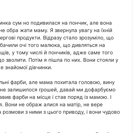
чинка сум но подивилася на пончик, але вона
не обра жати маму. Я звернула увагу на їхній
ргові продукти. Відразу стало зрозуміло, що
б бачили очі того малюка, що дивляться на
ів, у тому числі й пончиків, адже саме того
о зволити. Потім я пішла по них. Вони стояли у
е знайомої дівчинки.
льні фарби, але мама похитала головою, вину
 не залишилося rрошей, давай ми дофарбуємо
авив фарби на місце і став поряд із мамою. І
я. Вони не ображ алися на матір, не вере
 розмови з ними з цього приводу, і вони чудово