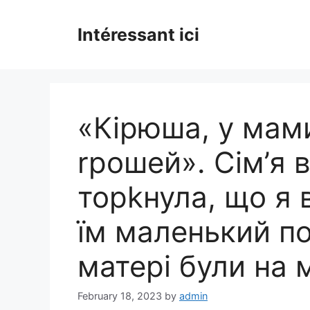
Skip
to
Intéressant ici
content
«Кірюша, у мам
rрошей». Сім’я 
торkнула, що я 
їм маленький по
матері були на 
February 18, 2023
by
admin