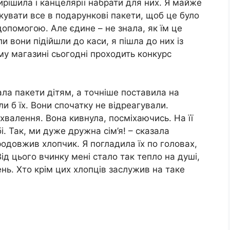
вирішила і канцелярії набрати для них. Я майже
кувати все в подарункові пакети, щоб це було
опомогою. Але єдине – не знала, як їм це
и вони підійшли до каси, я пішла до них із
у магазині сьогодні проходить конкурс
ала пакети дітям, а точніше поставила на
и б їх. Вони спочатку не відреагували.
валення. Вона кивнула, посміхаючись. На її
і. Так, ми дуже дружна сім’я! – сказала
продовжив хлопчик. Я погладила їх по головах,
Від цього вчинку мені стало так тепло на душі,
ь. Хто крім цих хлопців заслужив на таке