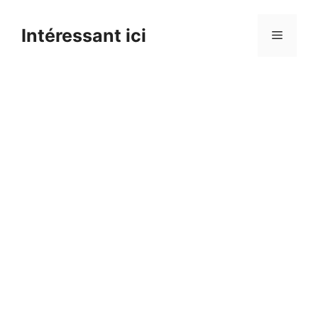
Skip
to
Intéressant ici
Menu
content