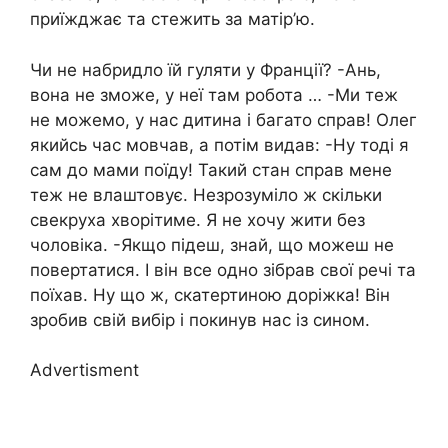
приїжджає та стежить за матір’ю.
Чи не набридло їй гуляти у Франції? -Ань,
вона не зможе, у неї там робота … -Ми теж
не можемо, у нас дитина і багато справ! Олег
якийсь час мовчав, а потім видав: -Ну тоді я
сам до мами поїду! Такий стан справ мене
теж не влаштовує. Незрозуміло ж скільки
свекруха хворітиме. Я не хочу жити без
чоловіка. -Якщо підеш, знай, що можеш не
повертатися. І він все одно зібрав свої речі та
поїхав. Ну що ж, скатертиною доріжка! Він
зробив свій вибір і покинув нас із сином.
Advertisment