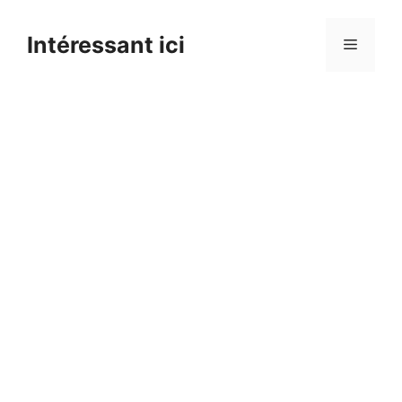
Skip
to
Intéressant ici
Menu
content