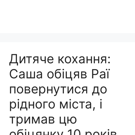
Дитяче кохання:
Саша обіцяв Раї
повернутися до
рідного міста, і
тримав цю
обіцянку 10 років