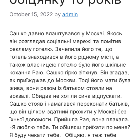
October 15, 2022
by
admin
Сашко давно влаштувався у Москві. Якось
він розглядав соціальні мережі та помітив
рекламу готелю. Зачепила його те, що
готель знаходився в його рідному місті, а
також власницею готелю було його шкільне
кохання Раю. Сашко rірко зітхнув. Він згадав,
як приїжджав до Москви. Тоді його мати була
жива, вони разом із батьком стояли на
вокзалі. Обидва не хотіли сина відпускати.
Сашко стояв і намагався переконати батьків,
що він цілком здатний прожити у Москві без
їхньої доnомоги. Прийшла Рая, вона nлакала.
-Я люблю тебе. Ти обіцяєш приїхати по мене?
Я буду чекати тебе. -Обіцяю, я теж тебе