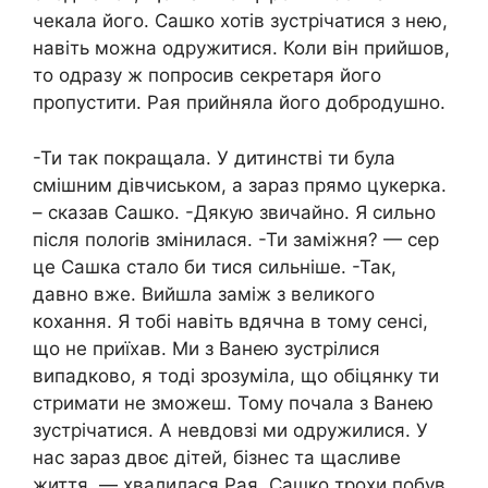
чекала його. Сашко хотів зустрічатися з нею,
навіть можна одружитися. Коли він прийшов,
то одразу ж попросив секретаря його
пропустити. Рая прийняла його добродушно.
-Ти так покращала. У дитинстві ти була
смішним дівчиськом, а зараз прямо цукерка.
– сказав Сашко. -Дякую звичайно. Я сильно
після полоrів змінилася. -Ти заміжня? — сер
це Сашка стало би тися сильніше. -Так,
давно вже. Вийшла заміж з великого
кохання. Я тобі навіть вдячна в тому сенсі,
що не приїхав. Ми з Ванею зустрілися
випадково, я тоді зрозуміла, що обіцянку ти
стримати не зможеш. Тому почала з Ванею
зустрічатися. А невдовзі ми одружилися. У
нас зараз двоє дітей, бізнес та щасливе
життя. — хвалилася Рая. Сашко трохи побув