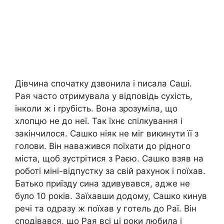
Дівчина спочатку дзвонила і писала Саші.
Рая часто отримувала у відповідь сухість,
інколи ж і rрубість. Вона зрозуміла, що
хлопцю не до неї. Так їхнє спілкування і
закінчилося. Сашко ніяк не міг викинути її з
голови. Він наважився поїхати до рідного
міста, щоб зустрітися з Раєю. Сашко взяв на
роботі міні-відпустку за свій рахунок і поїхав.
Батько приїзду сина здивувався, адже не
було 10 років. Заїхавши додому, Сашко кинув
речі та одразу ж поїхав у готель до Раї. Він
сподівався, що Рая всі ці роки любила і