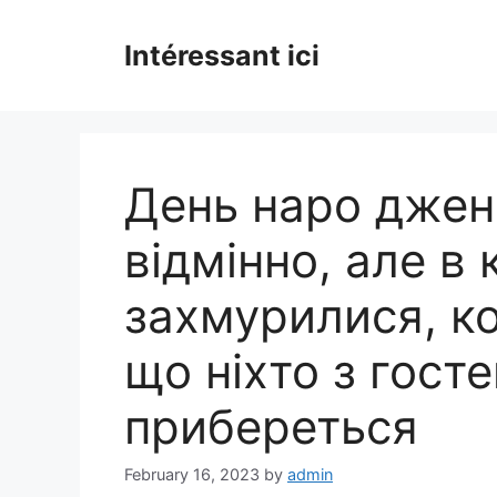
Skip
to
Intéressant ici
content
День наро джен
відмінно, але в к
захмурилися, ко
що ніхто з госте
прибереться
February 16, 2023
by
admin