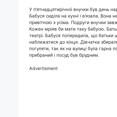
У п’ятнадцятирічної внучки був день на
Бабуся сиділа на кухні і в’язала. Вона 
привітною з усіма. Подруги внучки зав
Кожен мріяв би мати таку бабусю. Батьк
театрі. Бабуся попередила, що батьки 
наближатися до кінця. Дівчатка збирал
погуляти, так як на вулиці була гарна п
прибраний і посуд був брудним.
Advertisment