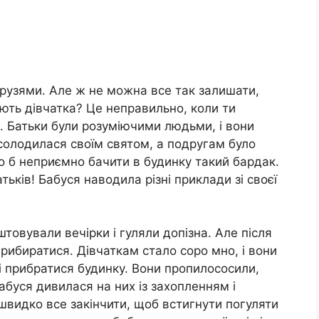
друзями. Але ж не можна все так залишати,
ють дівчатка? Це неправильно, коли ти
. Батьки були розуміючими людьми, і вони
солодилася своїм святом, а подругам було
о б неприємно бачити в будинку такий бардак.
ків! Бабуся наводила різні приклади зі своєї
товували вечірки і гуляли допізна. Але після
рибиратися. Дівчаткам стало соро мно, і вони
 прибратися будинку. Вони пропилососили,
Бабуся дивилася на них із захопленням і
 швидко все закінчити, щоб встигнути погуляти