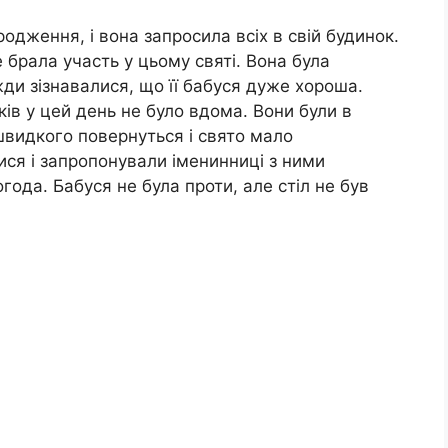
родження, і вона запросила всіх в свій будинок.
не брала участь у цьому святі. Вона була
жди зізнавалися, що її бабуся дуже хороша.
ів у цей день не було вдома. Вони були в
швидкого повернуться і свято мало
ися і запропонували іменинниці з ними
огода. Бабуся не була проти, але стіл не був