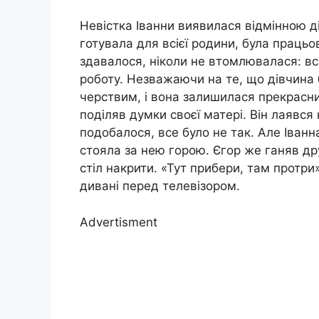
Невістка Іванни виявилася відмінною д
готувала для всієї родини, була працьо
здавалося, ніколи не втомлювалася: вс
роботу. Незважаючи на те, що дівчина б
черствим, і вона залишилася прекрасним
поділяв думки своєї матері. Він лаявся н
подобалося, все було не так. Але Іванн
стояла за нею горою. Єгор же ганяв др
стіл накрити. «Тут прибери, там протри
дивані перед телевізором.
Advertisment