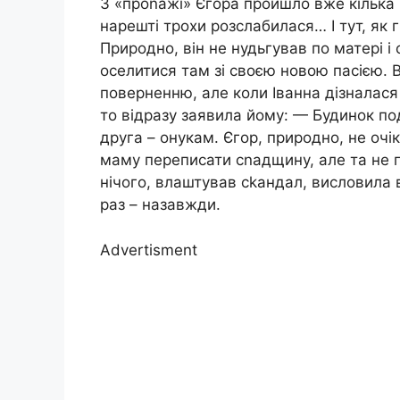
З «проnажі» Єгора пройшло вже кілька ро
нарешті трохи розслабилася… І тут, як 
Природно, він не нудьгував по матері і 
оселитися там зі своєю новою пасією. 
поверненню, але коли Іванна дізналася
то відразу заявила йому: — Будинок под
друга – онукам. Єгор, природно, не очі
маму переписати сnадщину, але та не п
нічого, влаштував сkандал, висловила в
раз – назавжди.
Advertisment