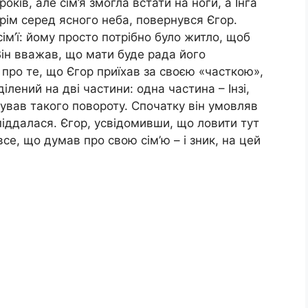
ків, але сім’я змогла встати на ноги, а Інга
грім серед ясного неба, повернувся Єгор.
сім’ї: йому просто потрібно було житло, щоб
Він вважав, що мати буде рада його
 про те, що Єгор приїхав за своєю «часткою»,
ілений на дві частини: одна частина – Інзі,
кував такого повороту. Спочатку він умовляв
іддалася. Єгор, усвідомивши, що ловити тут
се, що думав про свою сім’ю – і зник, на цей