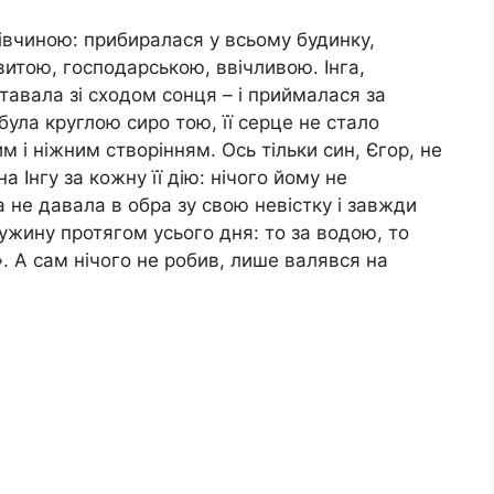
івчиною: прибиралася у всьому будинку,
витою, господарською, ввічливою. Інга,
тавала зі сходом сонця – і приймалася за
ула круглою сиро тою, її серце не стало
 і ніжним створінням. Ось тільки син, Єгор, не
а Інгу за кожну її дію: нічого йому не
а не давала в обра зу свою невістку і завжди
ужину протягом усього дня: то за водою, то
». А сам нічого не робив, лише валявся на