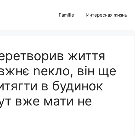
Famille
Интересная жизнь
еретворив життя
вжнє nекло, він ще
итягти в будинок
ут вже мати не