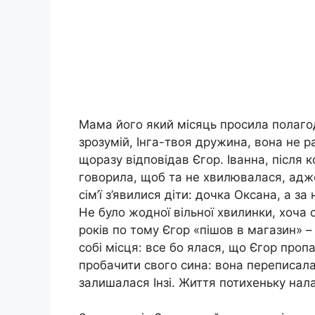
Мама його який місяць просила полаго
зрозумій, Інга-твоя дружина, вона не 
щоразу відповідав Єгор. Іванна, після к
говорила, щоб та не хвилювалася, адж
сім’ї з’явилися діти: дочка Оксана, а за
Не було жодної вільної хвилинки, хоча 
років по тому Єгор «пішов в магазин» – 
собі місця: все бо ялася, що Єгор проп
пробачити свого сина: вона переписала
залишалася Інзі. Життя потихеньку на