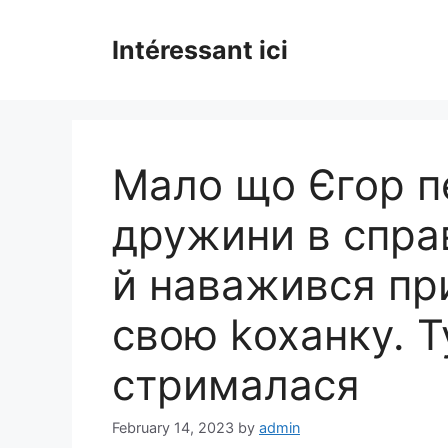
Skip
to
Intéressant ici
content
Мало що Єгор п
дружини в спра
й наважився пр
свою kоханку. Т
стрималася
February 14, 2023
by
admin