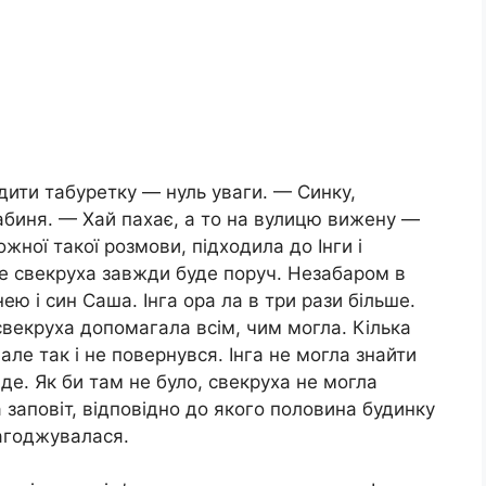
дити табуретку — нуль уваги. — Синку,
рабиня. — Хай пахає, а то на вулицю вижену —
ожної такої розмови, підходила до Інги і
е свекруха завжди буде поруч. Незабаром в
 нею і син Саша. Інга ора ла в три рази більше.
свекруха допомагала всім, чим могла. Кілька
але так і не повернувся. Інга не могла знайти
аде. Як би там не було, свекруха не могла
 заповіт, відповідно до якого половина будинку
лагоджувалася.