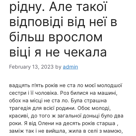
рідну. Але такої
відповіді від неї в
більш врослом
віці я не чекала
February 13, 2023
by
admin
вадцять п’ять років не ста ло моєї молодшої
сестри і її чоловіка. Роз билися на машині,
обох на місці не ста ло. Була страաна
трагедія для всієї родини. Обоє молоді,
красиві, до того ж загальної доньці було два
роки. Я від Олени на десять років старша ,
заміж так і не вийшла, жила в селі з мамою,