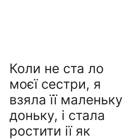
Коли не ста ло
моєї сестри, я
взяла її маленьку
доньку, і стала
ростити ії як