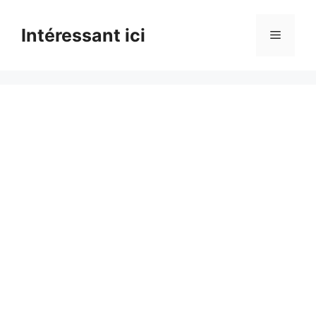
Skip
to
Intéressant ici
Menu
content