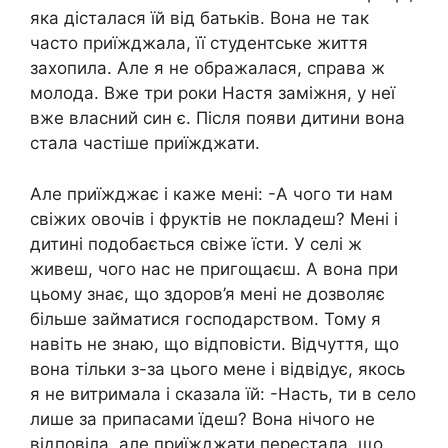
яка дісталася їй від батьків. Вона не так
часто приїжджала, її студентське життя
захопила. Але я не ображалася, справа ж
молода. Вже три роки Настя заміжня, у неї
вже власний син є. Після появи дитини вона
стала частіше приїжджати.
Але приїжджає і каже мені: -А чого ти нам
свіжих овочів і фруктів не покладеш? Мені і
дитині подобається свіже їсти. У селі ж
живеш, чого нас не пригощаєш. А вона при
цьому знає, що здоров’я мені не дозволяє
більше займатися господарством. Тому я
навіть не знаю, що відповісти. Відчуття, що
вона тільки з-за цього мене і відвідує, якось
я не витримала і сказала їй: -Насть, ти в село
лише за припасами їдеш? Вона нічого не
відповіла, але приїжджати перестала, що