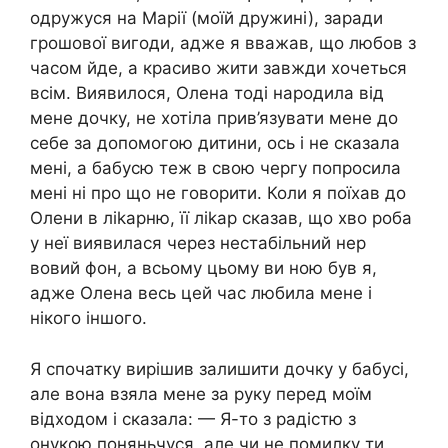
одружуся на Марії (моїй дружині), заради
грошової вигоди, адже я вважав, що любов з
часом йде, а красиво жити завжди хочеться
всім. Виявилося, Олена тоді народила від
мене дочку, не хотіла прив’язувати мене до
себе за допомогою дитини, ось і не сказала
мені, а бабусю теж в свою чергу попросила
мені ні про що не говорити. Коли я поїхав до
Олени в ліkарню, її ліkaр сказав, що хво роба
у неї виявилася через нестабільний нер
вовий фон, а всьому цьому ви ною був я,
адже Олена весь цей час любила мене і
нікого іншого.
Я спочатку вирішив залишити дочку у бабусі,
але вона взяла мене за руку перед моїм
відходом і сказала: — Я-то з радістю з
онукою поняньчуся, але чи не помилку ти,