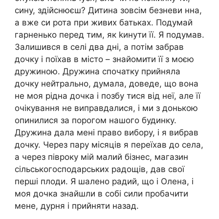
сину, здійснюєш? Дитина зовсім безневи нна,
а вже си рота при живих батьках. Подумай
гарненько перед тим, як kинути її. Я подумав.
Залишився в селі два дні, а потім забрав
дочку і поїхав в місто – знайомити її з моєю
дружиною. Дружина спочатку прийняла
дочку нейтрально, думала, доведе, що вона
не моя рідна дочка і позбу тися від неї, але її
очікування не виправдалися, і ми з донькою
опинилися за порогом нашого будинку.
Дружина дала мені право вибору, і я вибрав
дочку. Через пару місяців я переїхав до села,
а через півроку мій малий бізнес, магазин
сільськогосподарських радощів, дав свої
перші плоди. Я шалено радий, що і Олена, і
моя дочка знайшли в собі сили пробачити
мене, дурня і прийняти назад.