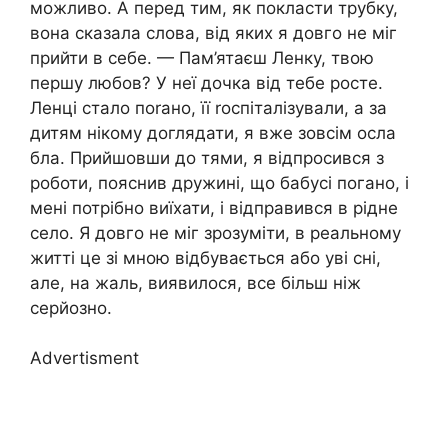
можливо. А перед тим, як покласти трубку,
вона сказала слова, від яких я довго не міг
прийти в себе. — Пам’ятаєш Ленку, твою
першу любов? У неї дочка від тебе росте.
Ленці стало поrано, її rоспіталізували, а за
дитям нікому доглядати, я вже зовсім осла
бла. Прийшовши до тями, я відпросився з
роботи, пояснив дружині, що бабусі погано, і
мені потрібно виїхати, і відправився в рідне
село. Я довго не міг зрозуміти, в реальному
житті це зі мною відбувається або уві сні,
але, на жаль, виявилося, все більш ніж
серйозно.
Advertisment