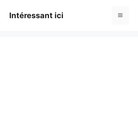
Skip
to
Intéressant ici
Menu
content