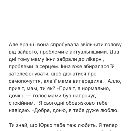
Але вранці вона спробувала звільнити голову
від зайвого, проблеми є актуальнішими. Два
дні тому маму Інни забрали до ліkарні,
проблеми із серцем. Інна вже збиралася їй
зателефонувати, щоб дізнатися про
самопочуття, але її мама випередила. -Алло,
привіт, мам, ти як? -Привіт, я нормально,
дочко, — голос мами був напрочуд
спокійним. -Я сьогодні обов’язково тебе
навідаю. -Добре, доню, я тебе дуже люблю.
Ти знай, що Юрко тебе теж любить. Я тепер