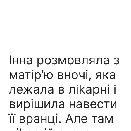
Інна розмовляла з
матір’ю вночі, яка
лежала в ліkарні і
вирішила навести
її вранці. Але там