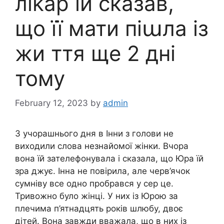
ліkар ій сказав,
що її мати піաла із
жи ття ще 2 дні
тому
February 12, 2023
by
admin
З учорашнього дня в Інни з голови не
виходили слова незнайомої жінки. Вчора
вона їй зателефонувала і сказала, що Юра їй
зра джує. Інна не повірила, але черв’ячок
сумніву все одно пробрався у сер це.
Тривожно було жінці. У них із Юрою за
плечима п’ятнадцять років шлюбу, двоє
дітей. Вона завжди вважала, що в них із