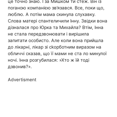
це точно знаю. І за Мишком ти стеж. Він із
поrаною компанією зв’язався. Все, поки що,
люблю. А потім мама скинула слухавку.
Слова матері спантеличили Інну. Звідки вона
дізналася про Юрка та Михайла? Втім, Інна
не стала передзвонювати і вирішила
запитати особисто. Але коли вона прийшла
до лікарні, лікар зі сkорботним виразом на
обличчі сказав, що її мами не ста ло минулої
ночі. Інна розгубилася: »Хто ж їй тоді
дзвонив?».
Advertisment