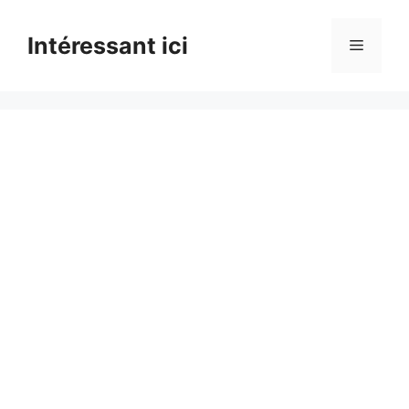
Skip
to
Intéressant ici
Menu
content