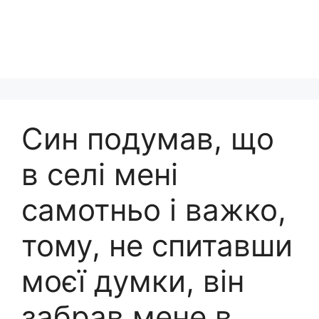
Син подумав, що
в селі мені
самотньо і важко,
тому, не спитавши
моєї думки, він
забрав мене в