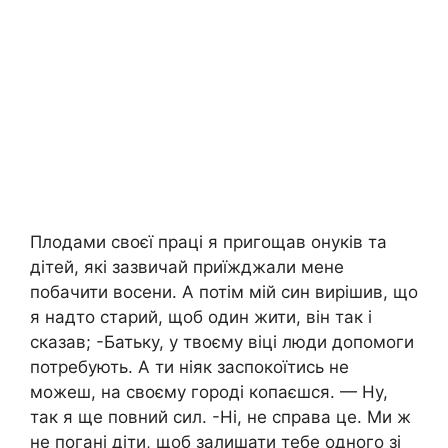
Плодами своєї праці я пригощав онуків та
дітей, які зазвичай приїжджали мене
побачити восени. А потім мій син вирішив, що
я надто старий, щоб один жити, він так і
сказав; -Батьку, у твоєму віці люди допомоги
потребують. А ти ніяк заспокоїтись не
можеш, на своєму городі копаєшся. — Ну,
так я ще повний сил. -Ні, не справа це. Ми ж
не погані діти, щоб залишати тебе одного зі