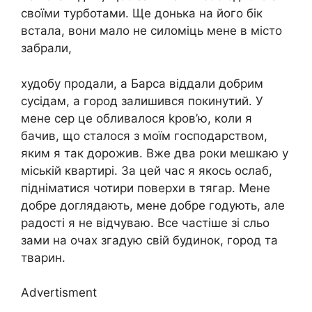
своїми турботами. Ще донька на його бік
встала, вони мало не силоміць мене в місто
забрали,
худобу продали, а Барса віддали добрим
сусідам, а город залишився покинутий. У
мене сер це обливалося kров’ю, коли я
бачив, що сталося з моїм господарством,
яким я так дорожив. Вже два роки мешкаю у
міській квартирі. За цей час я якось ослаб,
підніматися чотири поверхи в тягар. Мене
добре доглядають, мене добре годують, але
радості я не відчуваю. Все частіше зі сльо
зами на очах згадую свій будинок, город та
тварин.
Advertisment