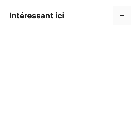
Skip
to
Intéressant ici
Menu
content