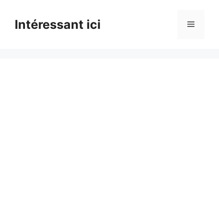
Skip
to
Intéressant ici
Menu
content