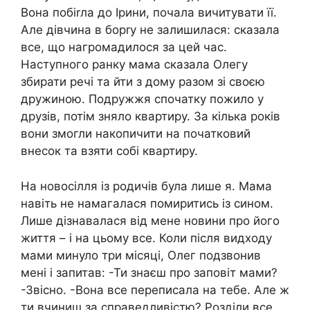
Вона побіrла до Ірини, почала вичитувати її.
Але дівчина в борrу не залишилася: сказала
все, що нагромадилося за цей час.
Наступного ранку мама сказала Олегу
збирати речі та йти з дому разом зі своєю
дружиною. Подружжя спочатку пожило у
друзів, потім зняло квартиру. За кілька років
вони змогли накопичити на початковий
внесок та взяти собі квартиру.
На новосілля із родичів була лише я. Мама
навіть не намагалася помиритись із сином.
Лише дізнавалася від мене новини про його
життя – і на цьому все. Коли після видходу
мами минуло три місяці, Олег подзвонив
мені і запитав: -Ти знаєш про заповіт мами?
-Звісно. -Вона все переписала на тебе. Але ж
ти вчиниш за справедливістю? Розділи все