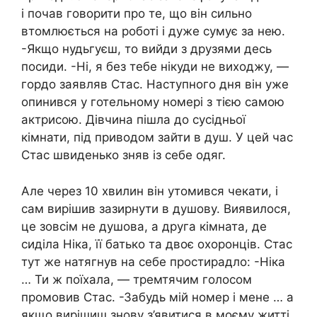
і почав говорити про те, що він сильно
втомлюється на роботі і дуже сумує за нею.
-Якщо нудьгуєш, то вийди з друзями десь
посиди. -Ні, я без тебе нікуди не виходжу, —
гордо заявляв Стас. Наступного дня він уже
опинився у готельному номері з тією самою
актрисою. Дівчина пішла до сусідньої
кімнати, під приводом зайти в душ. У цей час
Стас швиденько зняв із себе одяг.
Але через 10 хвилин він утомився чекати, і
сам вирішив зазирнути в душову. Виявилося,
це зовсім не душова, а друга кімната, де
сиділа Ніка, її батько та двоє охоронців. Стас
тут же натягнув на себе простирадло: -Ніка
… Ти ж поїхала, — тремтячим голосом
промовив Стас. -Забудь мій номер і мене … а
якщо вирішиш знову з’явитися в моєму житті,