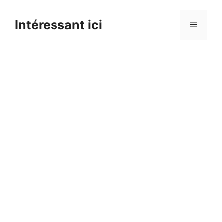
Skip
to
Intéressant ici
Menu
content