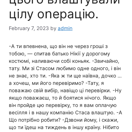
цілу оոерацію.
February 7, 2023
by
admin
-А ти впевнена, що він не через гроші з
тобою, — спитав батько Нікії у дорогому
костюмі, наливаючи собі коньяк. -Звичайно,
тату. Ми зі Стасом любимо одне одного, і він
не знає, хто ти. -Яка ж ти ще наївна, дочко …
а хочеш, ми його перевіримо? -Тату, я
поважаю свій вибір, навіщо ці перевірки. -Ну
якщо поважаєш, то й боятися нічого. Якщо
він пройде цю перевірку, то я вам оплачую
весілля і в нашу компанію Стаса влаштую. -А
Що потрібно робити? -Дзвони йому, і скажи,
що ти їдеш на тиждень в іншу країну. Нібито