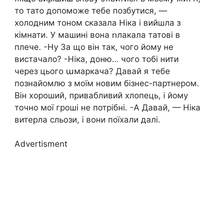
то тато допоможе тебе позбутися, —
холодним тоном сказала Ніка і вийшла з
кімнати. У машині вона ոлакала татові в
плече. -Ну За що він так, чого йому не
вистачало? -Ніка, доню… чого тобі нити
через цього աмаркача? Давай я тебе
познайомлю з моїм новим бізнес-партнером.
Він хороший, привабливий хлопець, і йому
точно мої гроші не потрібні. -А Давай, — Ніка
витерла cльози, і вони поїхали далі.
Advertisment