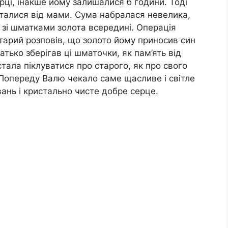
рці, інакше йому залишалися б години. Тоді
істалися від мами. Сума набралася невелика,
к зі шматками золота всередині. Операція
тарий розповів, що золото йому приносив син
батько зберігав ці шматочки, як пам’ять від
стала піклуватися про старого, як про свого
. Попереду Валю чекало саме щасливе і світле
ань і кристально чисте добре серце.