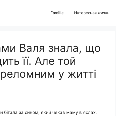
Famille
Интересная жизнь
ами Валя знала, що
ть її. Але той
ереломним у житті
и
и бігала за сином, який чекав маму в яслах.