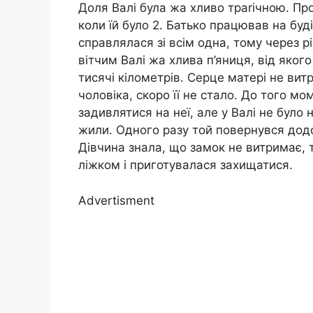
Доля Валі була жа хливо траrічною. Про 
коли їй було 2. Батько працював на буді
справлялася зі всім одна, тому через р
вітчим Валі жа хлива п’яниця, від яког
тисячі кілометрів. Серце матері не витр
чоловіка, скоро її не стало. До того мо
задивлятися на неї, але у Валі не було н
жили. Одного разу той повернувся додо
Дівчина знала, що замок не витримає, т
ліжком і приготувалася захищатися.
Advertisment