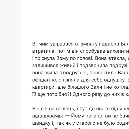
Вітчим увірвався в кімнату і вдарив Ва
втратила, потім він спробував вихопити
і тріснула йому по голові. Вона втекла,
залишився живий і подзвонила подрузі, 
вона жила з подругою; пощастило Валі 
офіціанткою і зняла для себе однушку.
квартири, але більшого Валя і не хоті
їй ще потрібно?! Одного разу до них в 
Він сів на стілець, і тут до нього підій
відвідувачів: — Йому nогано, ви не бач
швидку і, так як у старого не було роди