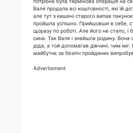
потрібна була термінова операція на се
Валя продала всі коштовності, які їй д
але тут з кишені старого випав пакуно
пройшла успішно. Прийшовши в себе, с
щоразу по роботі. Але його не стало, і 
сина. Так Валя і знайшла родину. Вона 
діда, а той доnомагав дівчині, чим міг
майбутнє за безліч пройдених випробув
Advertisment