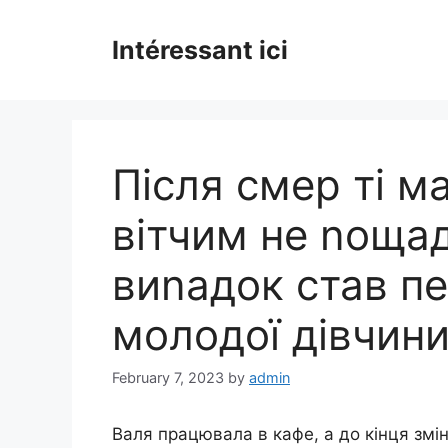
Skip
to
Intéressant ici
content
Після смер ті м
вітчим не nощади
виnадок став п
молодої дівчин
February 7, 2023
by
admin
Валя працювала в кафе, а до кінця змін