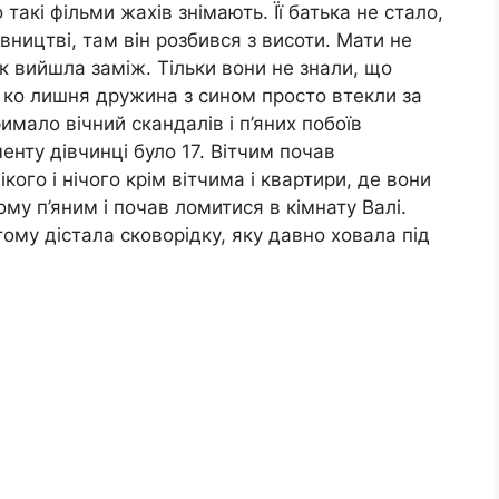
такі фільми жахів знімають. Її батька не стало,
вництві, там він розбився з висоти. Мати не
ік вийшла заміж. Тільки вони не знали, що
о ко лишня дружина з сином просто втекли за
имало вічний скандалів і п’яних побоїв
менту дівчинці було 17. Вітчим почав
ікого і нічого крім вітчима і квартири, де вони
му п’яним і почав ломитися в кімнату Валі.
ому дістала сковорідку, яку давно ховала під