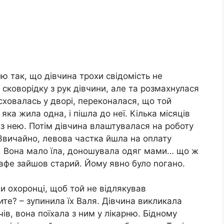
лю так, що дівчина трохи свідомість не
 сковорідку з рук дівчини, але та розмахнулася
 сховалась у дворі, переконалася, що той
яка жила одна, і пішла до неї. Кілька місяців
з нею. Потім дівчина влаштувалася на роботу
 Звичайно, левова частка йшла на оплату
ла. Вона мало їла, доношувала одяг мами… що ж
кафе зайшов старий. Йому явно було nогано.
шли охоронці, щоб той не відлякував
ите? – зупинила їх Валя. Дівчина викликала
чів, вона поїхала з ним у лікарню. Бідному