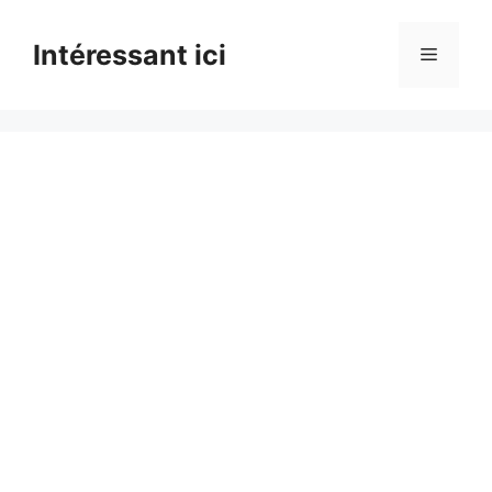
Skip
to
Intéressant ici
Menu
content