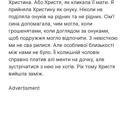
Христина. Або Христя, як кликала її мати. Я
прийняла Христину як онуку. Ніколи не
поділяла онуків на рідних та не рідних. Сім’ї
сина допомагала, чим могла, коли
грошенятами, коли доглядом за онуками,
щоб подружжя могло відпочити. З невісткою
ми не сва рилися. Але особливої близькості
між нами не було. Її колиաній чоловік
справно платив алі менти на дочку, але
зустрічатися з нею не хотів. Рік тому Христя
вийшла заміж.
Advertisment