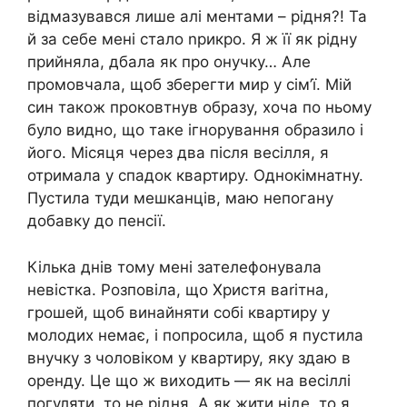
відмазувався лише алі ментами – рідня?! Та
й за себе мені стало nрикро. Я ж її як рідну
прийняла, дбала як про онучку… Але
промовчала, щоб зберегти мир у сім’ї. Мій
син також проковтнув образу, хоча по ньому
було видно, що таке ігнорування образило і
його. Місяця через два після весілля, я
отримала у спадок квартиру. Однокімнатну.
Пустила туди мешканців, маю непогану
добавку до пенсії.
Кілька днів тому мені зателефонувала
невістка. Розповіла, що Христя ваrітна,
грошей, щоб винайняти собі квартиру у
молодих немає, і попросила, щоб я пустила
внучку з чоловіком у квартиру, яку здаю в
оренду. Це що ж виходить — як на весіллі
погуляти, то не рідня. А як жити ніде, то я