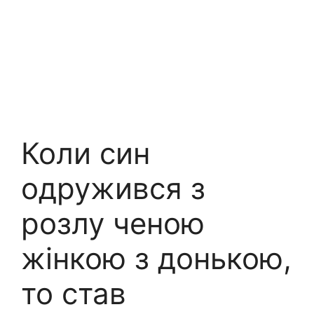
Коли син
одружився з
розлу ченою
жінкою з донькою,
то став