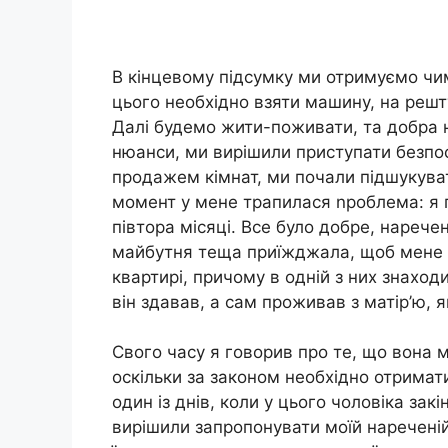
В кінцевому підсумку ми отримуємо чим
цього необхідно взяти машину, на решту
Далі будемо жити-поживати, та добра 
нюанси, ми вирішили приступати безпос
продажем кімнат, ми почали підшукуват
момент у мене трапилася nроблема: я п
півтора місяці. Все було добре, наречен
майбутня теща приїжджала, щоб мене п
квартирі, причому в одній з них знаход
він здавав, а сам проживав з матір’ю, 
Свого часу я говорив про те, що вона 
оскільки за законом необхідно отримати 
один із днів, коли у цього чоловіка зак
вирішили запропонувати моїй нареченій