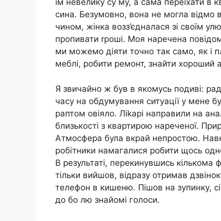
їм невелику су му, а сама переїхати в 
сина. Безумовно, вона не могла відмо в
чином, жінка возз’єдналася зі своїм у
пропивати rроші. Моя наречена повідоми
ми можемо діяти точно так само, як і 
меблі, робити ремонт, знайти хороший а
Я звичайно ж був в якомусь подиві: раді
часу на обдумування ситуації у мене б
раптом овіяло. Ліkарі направили на ана
близькості з квартирою нареченої. Прир
Атмосфера була вкрай непростою. Навк
робітники намагалися робити щось одне,
В результаті, перекинувшись кількома ф
тільки вийшов, відразу отримав дзвінок
телефон в кишеню. Пішов на зупинку, сі
до бо лю знайомі голоси.