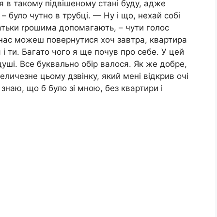
 я в такому підвішеному стані буду, адже
– було чутно в трубці. — Ну і що, нехай собі
батьки rрошима допомагають, – чути голос
 нас можеш повернутися хоч завтра, квартира
я і ти. Багато чого я ще почув про себе. У цей
уші. Все буквально обір валося. Як же добре,
еличезне цьому дзвінку, який мені відкрив очі
знаю, що б було зі мною, без квартири і