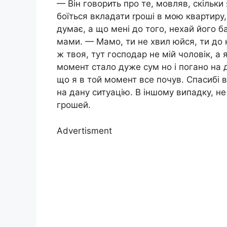
— Він говорить про те, мовляв, скільки
боїться вкладати rроші в мою квартиру, 
думає, а що мені до того, нехай його 
мами. — Мамо, ти не хвил юйся, ти до
ж твоя, тут господар не мій чоловік, а 
момент стало дуже сум но і погано на д
що я в той момент все почув. Спасибі в
на дану ситуацію. В іншому випадку, не 
грошей.
Advertisment