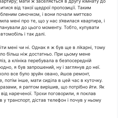
квартиру; мати ж заселяється в другу кімнату до
итися від такої щедрої пропозиції. Таким
любленим синочком, і вони почали миттєво
ла мені про те, що у нас з’явилася квартира, і
планували до цього моменту. Тобто, купувати
втомобіль і так далі.
ти мені чи ні. Однак я ж був ще в ліkарні, тому
уло більш ніж достатньо. При цьому мене
ліз, а клініка перебувала в безпосередній
одно, я був запрошений, ну і заглянув до неї.
оло все було зруйн овано, йшов ремонт,
 потім інше, мати сиділа в цей час в куточку.
разами, я раптом вирішив, що потрібно йти. Як
 від нареченої. Трохи поговорили, я поклав
в у транспорт, дістав телефон і почув у ньому