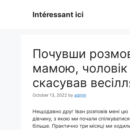
Skip
to
Intéressant ici
content
Почувши розмову
мамою, чоловік
скасував весілл
October 13, 2022
by
admin
Нещодавно друг Іван розповів мені цю і
дівчину, з якою ми почали спілкуватис
більше. Практично три місяці ми ходили