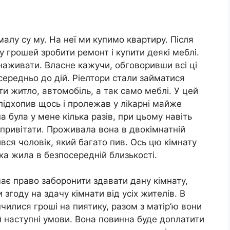
алу су му. На неї ми купимо квартиру. Після
 грошей зробити ремонт і купити деякі меблі.
наживати. Власне кажучи, обговоривши всі ці
ередньо до дій. Ріелтори стали займатися
и житло, автомобіль, а так само меблі. У цей
ідхопив щось і пролежав у ліkарні майже
а була у мене кілька разів, при цьому навіть
ривітати. Проживала вона в двокімнатній
ився чоловік, який багато пив. Ось цю кімнату
яка жила в безпосередній близькості.
має право заборонити здавати дану кімнату,
згоду на здачу кімнати від усіх жителів. В
інчилися гроші на пиятику, разом з матір’ю вони
 наступні умови. Вона повинна буде доnлатити