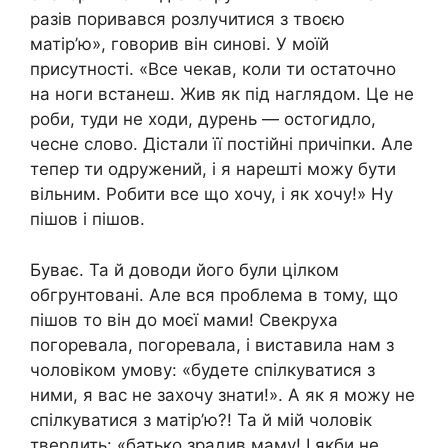
разів поривався розлучитися з твоєю
матір’ю», говорив він синові. У моїй
присутності. «Все чекав, коли ти остаточно
на ноги встанеш. Жив як під наглядом. Це не
роби, туди не ходи, дурень — остогидло,
чесне слово. Дістали її постійні причіпки. Але
тепер ти одружений, і я нарешті можу бути
вільним. Робити все що хочу, і як хочу!» Ну
пішов і пішов.
Буває. Та й доводи його були цілком
обгрунтовані. Але вся проблема в тому, що
пішов то він до моєї мами! Свекруха
погоревала, погоревала, і виставила нам з
чоловіком умову: «будете спілкуватися з
ними, я вас не захочу знати!». А як я можу не
спілкуватися з матір’ю?! Та й мій чоловік
твердить: «батько зрадив маму! І якби не