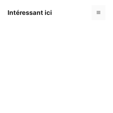
Skip
to
Intéressant ici
Menu
content