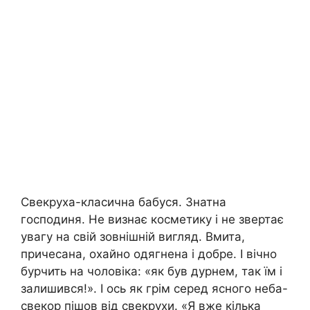
Свекруха-класична бабуся. Знатна
господиня. Не визнає косметику і не звертає
увагу на свій зовнішній вигляд. Вмита,
причесана, охайно одягнена і добре. І вічно
бурчить на чоловіка: «як був дурнем, так їм і
залишився!». І ось як грім серед ясного неба-
свекор пішов від свекрухи. «Я вже кілька