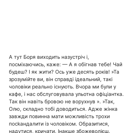
А тут Боря виходить назустріч і,
посміхаючись, каже: — А я обігнав тебе! Чай
будеш? І як жити? Ось уже десять років! »Та
зрозумійте ви, він справді ідеальний, такі
чоловіки реально існують. Вчора ми були у
кафе, і нас обслуговувала ульотна офіціантка.
Так він навіть бровою не ворухнув ». »Так,
Олю, складно тобі доводиться. Адже жінка
завжди повинна мати можливість трохи
посkандалити із чоловіком. Образитися,
надутися, кричати. Інакше збожеволієш.