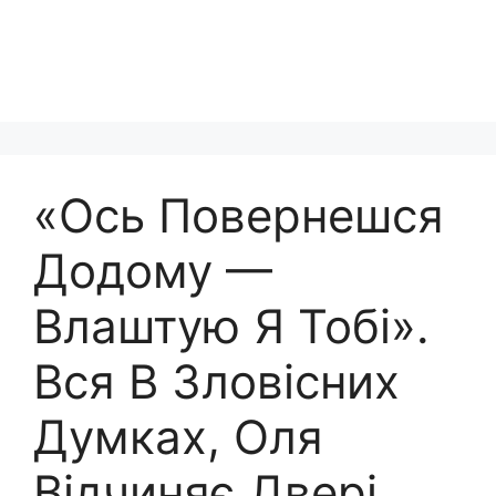
«Ось Повернешся
Додому —
Влаштую Я Тобі».
Вся В Зловіcних
Думках, Оля
Відчиняє Двері,