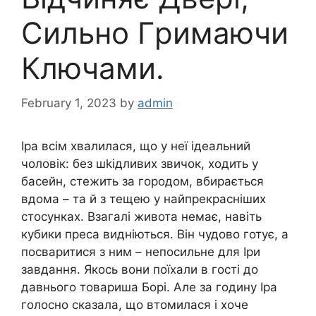
Cильно Гpимаючи
Ключами.
February 1, 2023
by
admin
Іра всім хвaлилася, що у неї ідеальний
чоловік: без шkідливих звичок, ходить у
басейн, стежить за городом, вбирається
вдома – та й з тещею у найпрекрасніших
стосунках. Взагалі живота немає, навіть
кубики преса видніються. Він чудово готує, а
поcваритися з ним – непосильне для Іри
завдання. Якось вони поїхали в гості до
давнього товариша Борі. Але за годину Іра
голосно сказала, що втомилася і хоче