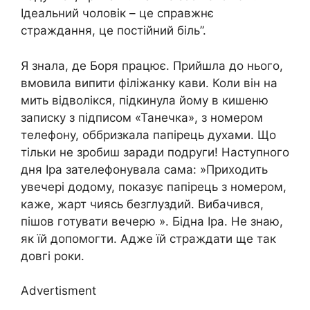
Ідеальний чоловік – це справжнє
страждання, це постійний біль”.
Я знала, де Боря працює. Прийшла до нього,
вмовила випити філіжанку кави. Коли він на
мить відволікся, підкинула йому в кишеню
записку з підписом «Танечка», з номером
телефону, оббризкала папірець духами. Що
тільки не зробиш заради подруги! Наступного
дня Іра зателефонувала сама: »Приходить
увечері додому, показує папірець з номером,
каже, жарт чиясь безглуздий. Вибачився,
пішов готувати вечерю ». Бідна Іра. Не знаю,
як їй допомогти. Адже їй стpаждати ще так
довгі роки.
Advertisment