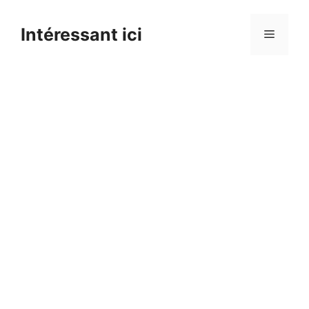
Skip
to
Intéressant ici
Menu
content