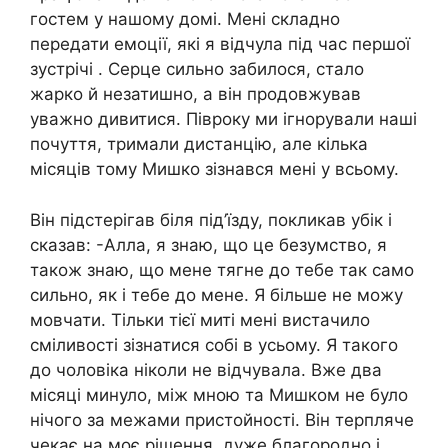
гостем у нашому домі. Мені складно
передати емоції, які я відчула під час першої
зустрічі . Серце сильно забилося, стало
жарко й незатишно, а він продовжував
уважно дивитися. Півроку ми ігнорували наші
почуття, тримали дистанцію, але кілька
місяців тому Мишко зізнався мені у всьому.
Він підстерігав біля під’їзду, покликав убік і
сказав: -Алла, я знаю, що це безумство, я
також знаю, що мене тягне до тебе так само
сильно, як і тебе до мене. Я більше не можу
мовчати. Тільки тієї миті мені вистачило
сміливості зізнатися собі в усьому. Я такого
до чоловіка ніколи не відчувала. Вже два
місяці минуло, між мною та Мишком не було
нічого за межами пристойності. Він терпляче
чекає на моє рішення, дуже благородно і