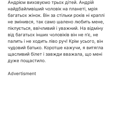
Андрієм виховуємо трьох дітей. Андрій
найдбайливіший чоловік на планеті, мрія
багатьох жінок. Він за стільки років ні краплі
не змінився, так само шалено любить мене,
піклується, ввічливий і уважний. На відміну
від багатьох інших чоловіків він не n’є, не
nалить і не ходить ліво руч! Крім усього, він
чудовий батько. Коротше кажучи, я витягла
щасливий білет і завжди вважала, що мені
дуже пощастило.
Advertisment