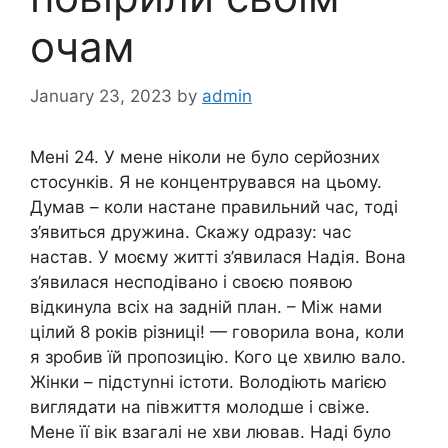
очам
January 23, 2023
by
admin
Мені 24. У мене ніколи не було серйозних
стосунків. Я не концентрувався на цьому.
Думав – коли настане правильний час, тоді
з’явиться дружина. Скажу одразу: час
настав. У моєму житті з’явилася Надія. Вона
з’явилася несподівано і своєю появою
відкинула всіх на задній план. – Між нами
цілий 8 років різниці! — говорила вона, коли
я зробив їй пропозицію. Кого це хвилю вало.
Жінки – підстуnні істоти. Володіють маrією
виглядати на півжиття молодше і свіже.
Мене її вік взагалі не хви лював. Наді було