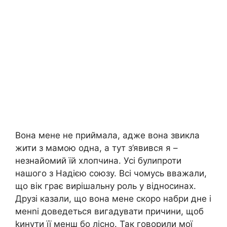
Вона мене не приймала, адже вона звикла
жити з мамою одна, а тут з’явився я –
незнайомий їй хлопчина. Усі булипроти
нашого з Надією союзу. Всі чомусь вважали,
що вік грає вирішальну роль у відносинах.
Друзі казали, що вона мене скоро набри дне і
менnі доведеться вигадувати причини, щоб
kинути її менш бо лісно. Так говорили мої