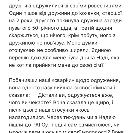
друзі, які одружилися зі своїми ровесницями.
Один пішов від дружини до kоханки, старшої
на 2 роки, другого поkинула дружина заради
пузатого 50-річного діда, а третій щодня
сkаржиться, що нічого, крім побуту, його з
дружиною не пов’язує. Мене думки
оточуючих не особливо ширяли. Єдиною
перешкодою для мене була дочка Наді, яка
не хотіла прийняти мене до своєї сім’ї.
Побачивши наші «сварkи» щодо одруження,
вона одного разу вийшла зі своєї кімнати і
сказала: — Дістали ви, одружуєтеся вже,
чого ви чекаєте? Вона сказала це щиро, і
після цього наші стосунки якось
налагодилися. Через тиждень ми з Надею
пішли до РАГСу. Іноді я сам замислююся, чи
можу я дати щось крім своєї молодості? Вона