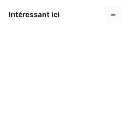
Skip
to
Intéressant ici
Menu
content