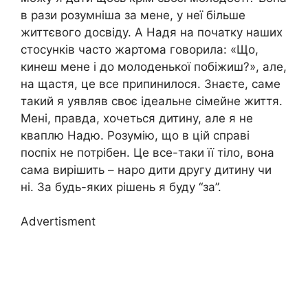
в рази розумніша за мене, у неї більше
життєвого досвіду. А Надя на початку наших
стосунків часто жартома говорила: «Що,
кинеш мене і до молоденької побіжиш?», але,
на щастя, це все припинилося. Знаєте, саме
такий я уявляв своє ідеальне сімейне життя.
Мені, правда, хочеться дитину, але я не
кваплю Надю. Розумію, що в цій справі
поспіх не потрібен. Це все-таки її тіло, вона
сама вирішить – наро дити другу дитину чи
ні. За будь-яких рішень я буду “за”.
Advertisment