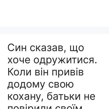
Син сказав, що
хоче одружитися.
Коли він привів
додому свою
кохану, батьки не
повірили своїм