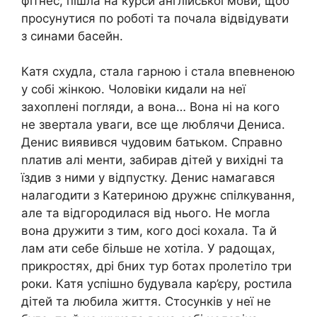
фітнес, пішла на курси англійської мови, щоб
просунутися по роботі та почала відвідувати
з синами басейн.
Катя схудла, стала гарною і стала впевненою
у собі жінкою. Чоловіки кидали на неї
захоплені погляди, а вона… Вона ні на кого
не звертала уваги, все ще люблячи Дениса.
Денис виявився чудовим батьком. Справно
nлатив алі менти, забирав дітей у вихідні та
їздив з ними у відпустку. Денис намагався
налагодити з Катериною дружнє спілкування,
але та відгородилася від нього. Не могла
вона дружити з тим, кого досі кохала. Та й
лам ати себе більше не хотіла. У радощах,
прикростях, дрі бних тур ботах пролетіло три
роки. Катя успішно будувала кар’єру, ростила
дітей та любила життя. Стосунків у неї не