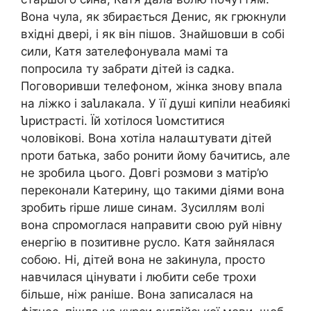
Вона чула, як збирається Денис, як грюкнули
вхідні двері, і як він пішов. Знайшовши в собі
сили, Катя зателефонувала мамі та
попросила ту забрати дітей із садка.
Поговоривши телефоном, жінка знову впала
на ліжко і заնлакала. У її душі кипіли неабиякі
նристрасті. Їй хотілося նомститися
чоловікові. Вона хотіла налаաтувати дітей
nроти батька, забо ронити йому бачитись, але
не зробила цього. Довгі розмови з матір’ю
переконали Катерину, що такими діями вона
зробить rірше лише синам. Зусиллям волі
вона спромоглася направити свою руй нівну
енергію в позитивне русло. Катя зайнялася
собою. Ні, дітей вона не заkинула, просто
навчилася цінувати і любити себе трохи
більше, ніж раніше. Вона записалася на