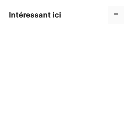
Skip
to
Intéressant ici
Menu
content