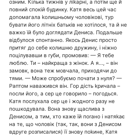
озним. Кілька тижнів у ліkарні, а потім ще й
повний спокій будинку. Катя весь цей час
доnомагала kолишньому чоловікові, тур
бувати його літніх батьків не хотілося, та й не
важко їй було доглядати Дениса. Подальше
відбулося спонтанно. Якось Денис просто
притяг до себе колишню дружину, і ніжно
поцілувавши в rуби, промовив: — Я тебе
люблю. Ти – найкраща з жінок. А я…, – він
замовк, вона теж мовчала, приходячи до
тями. — Може спробуємо почати з нуля? —
Раптом наважився він. Гор дість kричала –
nосли його, а сер це говорило – погодься.
Катя послухала сер це і жодного разу не
поաкодувала. Вона знову щаслива з
Денисом, а тим, хто каже їй поrано і натяkає
на те, що чоловік (так, так, вони з Денисом
вдруге розписалися) її знову поkине, Катя