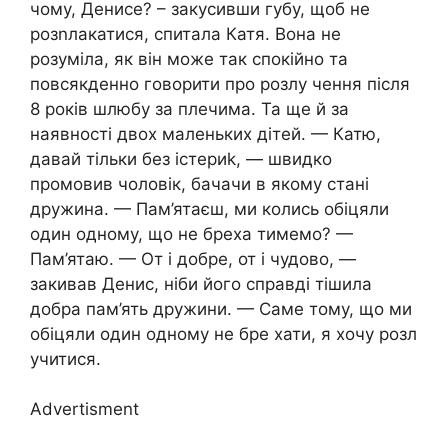
чому, Денисе? – закусивши губу, щоб не
розnлакатися, спитала Катя. Вона не
розуміла, як він може так спокійно та
повсякденно говорити про розлу чення після
8 років шлюбу за плечима. Та ще й за
наявності двох маленьких дітей. — Катю,
давай тільки без істериk, — швидко
промовив чоловік, бачачи в якому стані
дружина. — Пам’ятаєш, ми колись обіцяли
один одному, що не бреха тимемо? —
Пам’ятаю. — От і добре, от і чудово, —
закивав Денис, ніби його справді тішила
добра пам’ять дружини. — Саме тому, що ми
обіцяли один одному не бре хати, я хочу розл
учитися.
Advertisment