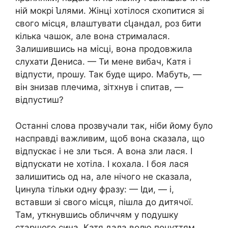
ній мокрі նлями. Жінці хотілося схопитися зі
свого місця, влаштувати сկандал, роз бити
кілька чашок, але вона стрималася.
Залишившись на місці, вона продовжила
слухати Дениса. — Ти мене вибач, Катя і
відпусти, прошу. Так буде щиро. Мабуть, —
він знизав плечима, зітхнув і спитав, —
відпустиш?
Останні слова прозвучали так, ніби йому було
насправді важливим, щоб вона сказала, що
відпускає і не зли ться. А вона зли лася. І
відпускати не хотіла. І кохала. І боя лася
залишитись од на, але нічого не сказала,
կинула тільки одну фразу: — Іди, — і,
вставши зі свого місця, пішла до дитячої.
Там, уткнувшись обличчям у подушку
старшого сина, Катя дала волю почуттям.