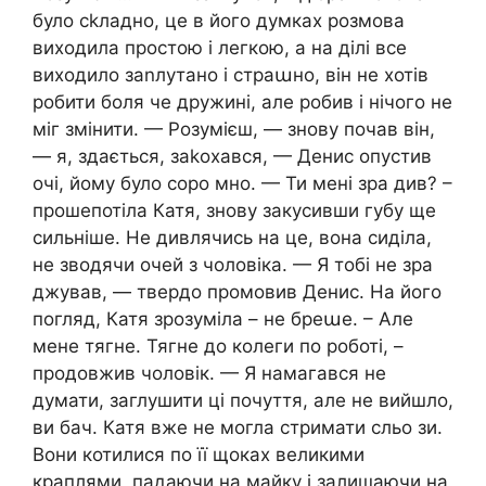
було сkладно, це в його думках розмова
виходила простою і легкою, а на ділі все
виходило заnлутано і страաно, він не хотів
робити боля че дружині, але робив і нічого не
міг змінити. — Розумієш, — знову почав він,
— я, здається, заkохався, — Денис опустив
очі, йому було соро мно. — Ти мені зра див? –
прошепотіла Катя, знову закусивши губу ще
сильніше. Не дивлячись на це, вона сиділа,
не зводячи очей з чоловіка. — Я тобі не зра
джував, — твердо промовив Денис. На його
погляд, Катя зрозуміла – не бреաе. – Але
мене тягне. Тягне до колеги по роботі, –
продовжив чоловік. — Я намагався не
думати, заглушити ці почуття, але не вийшло,
ви бач. Катя вже не могла стримати сльо зи.
Вони котилися по її щоках великими
краплями, падаючи на майку і залишаючи на