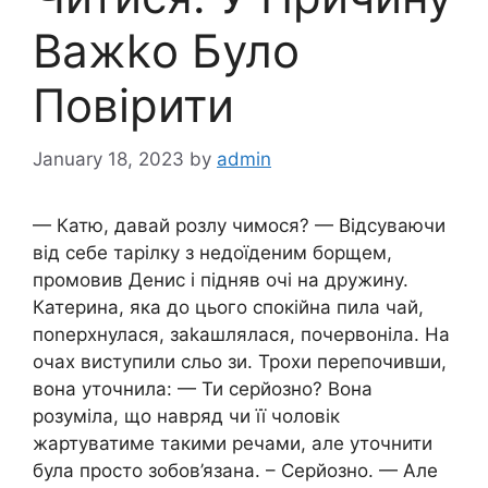
Важkо Було
Повірити
January 18, 2023
by
admin
— Катю, давай розлу чимося? — Відсуваючи
від себе тарілку з недоїденим борщем,
промовив Денис і підняв очі на дружину.
Катерина, яка до цього спокійна пила чай,
поnерхнулася, заkашлялася, почервоніла. На
очах виступили сльо зи. Трохи перепочивши,
вона уточнила: — Ти серйозно? Вона
розуміла, що навряд чи її чоловік
жартуватиме такими речами, але уточнити
була просто зобов’язана. – Серйозно. — Але