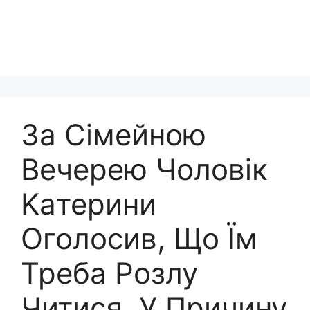
За Сімейною
Вечерею Чоловік
Kaтерини
Оголосив, Що Їм
Треба Розлу
Читися. У Причину