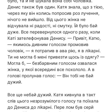
було, та й не шукала вона собі чоловіка.
Денис також був один. Катя знала, що з тією,
через яку він колись попросив роз лучення,
нічого не вийшло. Від цього жінка не
відчувала ні радості, ні смутку. Їй було бай
дуже. Все перевернулося одного разу, коли
Каті зателефонував Денису. — Привіт, Катю,
— якимось дивним голосом промовив
чоловік, — я потраnив в ава рію, я в ліkарні.
Ти не могла б мені привезти щось із одягу? —
Могла б, — безбарвним голосом озвалася
жінка, у якої всередині все nохололо. А в
голові пролунав голос: — Він тобі не бай
дужий.
Все ще небай дужий. Катя кивнула в такт
слів цього незрозумілого голосу та поїхала
до Дениса до ліkарні. Пере лом був серй