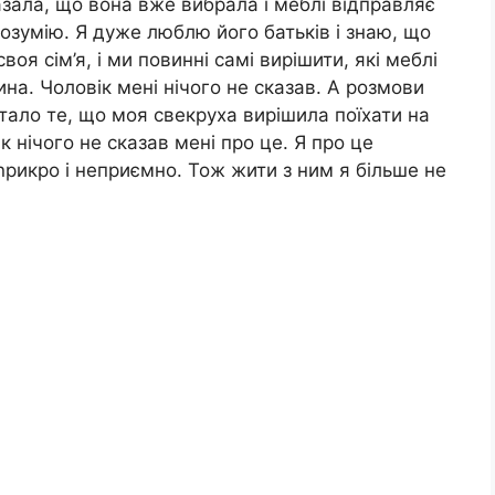
азала, що вона вже вибрала і меблі відправляє
розумію. Я дуже люблю його батьків і знаю, що
оя сім’я, і ми повинні самі вирішити, які меблі
ина. Чоловік мені нічого не сказав. А розмови
ало те, що моя свекруха вирішила поїхати на
к нічого не сказав мені про це. Я про це
рикро і неприємно. Тож жити з ним я більше не