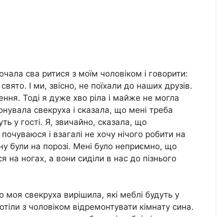
очала сва ритися з моїм чоловіком і говорити:
вято. І ми, звісно, не поїхали до наших друзів.
ння. Тоді я дуже хво ріла і майже не могла
онувала свекруха і сказала, що мені треба
уть у гості. Я, звичайно, сказала, що
почуваюся і взагалі не хочу нічого робити на
ину були на порозі. Мені було неприємно, що
я на ногах, а вони сиділи в нас до пізнього
 моя свекруха вирішила, які меблі будуть у
хотіли з чоловіком відремонтувати кімнату сина.