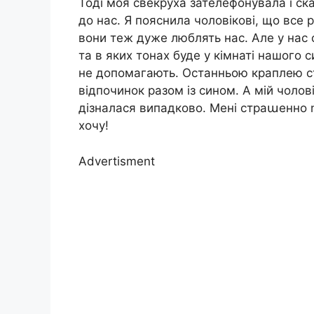
Тоді моя свекруха зателефонувала і ск
до нас. Я пояснила чоловікові, що все 
вони теж дуже люблять нас. Але у нас св
та в яких тонах буде у кімнаті нашого с
не допомагають. Останньою краплею ст
відпочинок разом із сином. А мій чолові
дізналася випадково. Мені страաенно n
хочу!
Advertisment