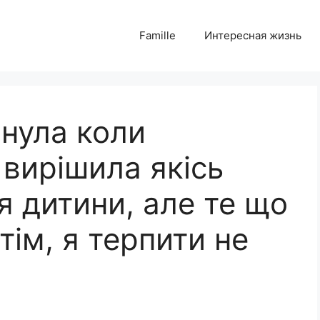
Famille
Интересная жизнь
хнула коли
 вирішила якісь
я дитини, але те що
тім, я терпити не