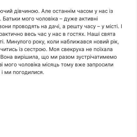
ючий дівчиною. Але останнім часом у нас із
. Батьки мого чоловіка – дуже активні
они проводять на дачі, а решту часу – у місті. І
рактично весь час у нас в гостях. Наші свята
ті. Минулого року, коли наближався новий рік,
ачитись із сестрою. Моя свекруха не поїхала
. Вона вирішила, що ми разом зустрічатимемо
зі мого чоловіка місяць тому вже запросили
, і ми погодилися.