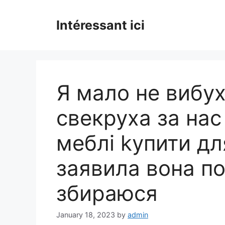
Skip
to
Intéressant ici
content
Я мало не вибу
свекруха за нас
меблі kупити дл
заявила вона по
збираюся
January 18, 2023
by
admin