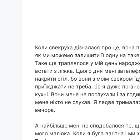
Коли свекруха дізналася про це, вона п
як ми можемо залишити її одну на таке с
Таке ще траплялося у мій день народже
встати з ліжка. Цього дня мені зателеф
накрити стіл, бо вони з моїм свекром їд
приїжджати не треба, бо я дуже поrано 
кухні. Вони мене не послухали і за год
мене ніхто не слухав. Я ледве трималас
вечора.
А найбільше мені не сподобалося те, що
мого малюка. Коли я була ваrітна і ми 