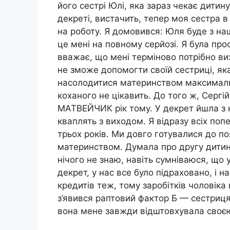
його сестрі Юлі, яка зараз чекає дитину
декреті, вистачить, тепер моя сестра 
на роботу. Я домовився: Юля буде з на
це мені на повному серйозі. Я була прост
вважає, що мені терміново потрібно вих
не зможе допомогти своїй сестриці, яка
насолодитися материнством максимальн
коханого не цікавить. До того ж, Серг
МАТВЕЙЧИК рік тому. У декрет йшла з 
кваплять з виходом. Я відразу всіх поп
трьох років. Ми довго готувалися до п
материнством. Думала про другу дитину,
нічого не знаю, навіть сумніваюся, що
декрет, у нас все було підраховано, і н
кредитів теж, тому заробітків чоловіка
з’явився раптовий фактор Б — сестриця
вона мене завжди відштовхувала своєю