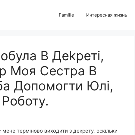
Famille
Интересная жизнь
обула В Деkреті,
ер Моя Сестра В
ба Допомогти Юлі,
 Роботу.
є мене терміново виходити з декрету, оскільки