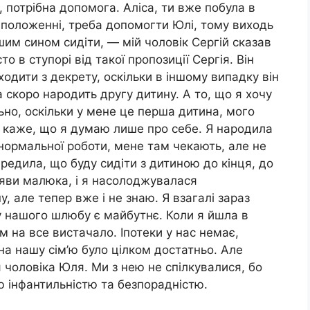
, потрібна допомога. Аліса, ти вже побула в
в положенні, треба допомогти Юлі, тому виходь
шим сином сидіти, — мій чоловік Сергій сказав
о в ступорі від такої пропозиції Сергія. Він
одити з декрету, оскільки в іншому випадку він
 скоро народить другу дитину. А то, що я хочу
о, оскільки у мене це перша дитина, мого
ій каже, що я думаю лише про себе. Я народила
нормальної роботи, мене там чекають, але не
ередила, що буду сидіти з дитиною до кінця, до
ояви малюка, і я насолоджувалася
 але тепер вже і не знаю. Я взагалі зараз
 у нашого шлюбу є майбутнє. Коли я йшла в
ам на все вистачало. Іпотеки у нас немає,
 на нашу сім’ю було цілком достатньо. Але
 чоловіка Юля. Ми з нею не спілкувалися, бо
 інфантильністю та безпорадністю.