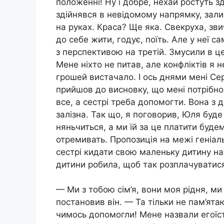
положенні! Ну і добре, нехай ростуть з
здійнявся в невідомому напрямку, зали
на руках. Краса? Ще яка. Свекруха, зв
до себе жити, годує, поїть. Але у неї с
з перспективою на третій. Змусили в ц
Мене ніхто не питав, але конфліктів я
грошей вистачало. І ось днями мені Сер
прийшов до висновку, що мені потрібно
все, а сестрі треба допомогти. Вона з
залізна. Так що, я поговорив, Юля буде
няньчиться, а ми їй за це платити буд
отремивать. Пропозиція на межі геніал
сестрі кидати свою маленьку дитину на 
дитини робила, щоб так розплачуватис
— Ми з тобою сім’я, вони моя рідня, м
постановив він. — Та тільки не пам’ят
чимось допомогли! Мене назвали егоїстк