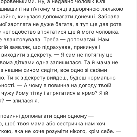
доровенькими. Ну, а недавно чоловік Юлі
шивши її на п’ятому місяці з дворічною лялькою
ичайно, кинулася допомагати донечці. Забрала
амої зарплата не дуже багата, а тут ще два рота
е неподобство впрягатися ще й мого чоловіка.
 не влаштовувала. Треба — допомагай. Нам
гій заявляє, що підрахував, прикинув і
 виходити з декрету. — Я сам не потягну це
 двома дітками одна залишилася. Та й мама не
 з нашим сином сидіти, все одно зі своїми
емо. Ти ж з декрету вийдеш, будеш нормально
ьності. — А чому я повинна на догоду твоїй
чужу йому тітку і впрягатися в ярмо? Я їй
я? — злилася я.
и повинні допомагати один одному —
аю, щоб твоя мама або сестричка нам хоч
ою, яка не хоче розуміти нікого, крім себе. —