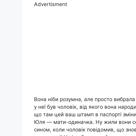
Advertisment
Вона ніби розумна, але просто вибрала
у неї був чоловік, від якого вона наро
що там цей ваш штамп в паспорті змінит
Юля — мати-одиначка. Ну жили вони собі
сином, коли чоловік повідомив, що зно