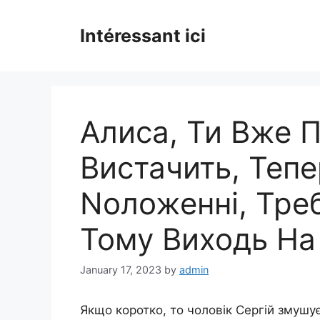
Skip
to
Intéressant ici
content
Алиса, Ти Вже П
Вистачить, Теп
Nоложенні, Тре
Тому Виходь На
January 17, 2023
by
admin
Якщо коротко, то чоловік Сергій змушу