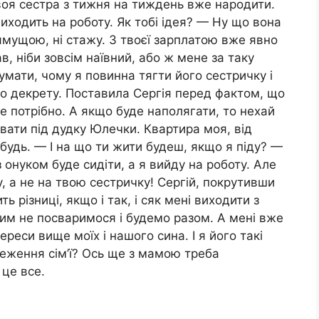
воя сестра з тижня на тиждень вже народити.
иходить на роботу. Як тобі ідея? — Ну що вона
тямущою, ні стажу. З твоєї зарплатою вже явно
в, ніби зовсім наївний, або ж мене за таку
умати, чому я повинна тягти його сестричку і
го декрету. Поставила Сергія перед фактом, що
е потрібно. А якщо буде наполягати, то нехай
ювати під дудку Юлечки. Квартира моя, від
будь. — І на що ти жити будеш, якщо я піду? —
 онуком буде сидіти, а я вийду на роботу. Але
, а не на твою сестричку! Сергій, покрутивши
ь різниці, якщо і так, і сяк мені виходити з
 ним не посваримося і будемо разом. А мені вже
ереси вище моїх і нашого сина. І я його такі
еження сім’ї? Ось ще з мамою треба
 це все.