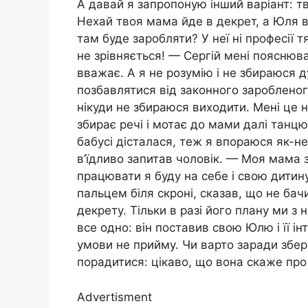
А давай я запропоную інший варіант: т
Нехай твоя мама йде в декрет, а Юля в
там буде заробляти? У неї ні професії 
не зрівняється! — Сергій мені пояснюва
вважає. А я не розумію і не збираюся д
позбавлятися від законного зароблено
нікуди не збираюся виходити. Мені це н
збирає речі і мотає до мами далі танц
бабусі дісталася, теж я впораюся як-не
в’їдливо запитав чоловік. — Моя мама з
працювати я буду на себе і свою дитину
пальцем біля скроні, сказав, що не бачит
декрету. Тільки в разі його плану ми з
все одно: він поставив свою Юлю і її інт
умови не прийму. Чи варто заради збер
порадитися: цікаво, що вона скаже про
Advertisment