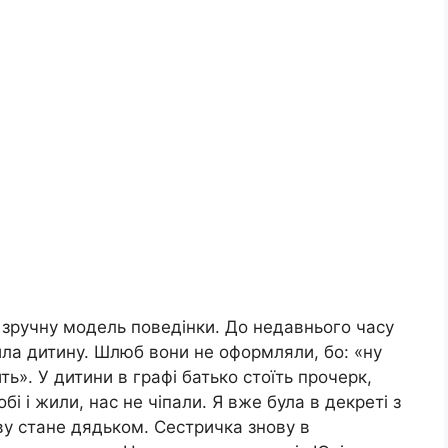
 зручну модель поведінки. До недавнього часу
дила дитину. Шлюб вони не оформляли, бо: «ну
ь». У дитини в графі батько стоїть прочерк,
 і жили, нас не чіпали. Я вже була в декреті з
ву стане дядьком. Сестричка знову в