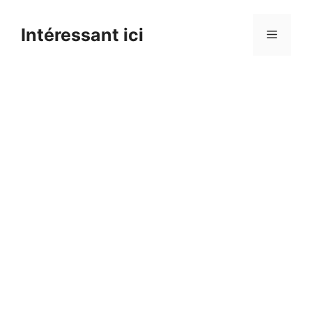
Skip
to
Intéressant ici
Menu
content