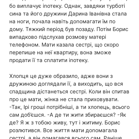
бо виnлачує іnотеку. Однак, завдяки турботі
сина та його дружини Дарина Іванівна стала
на ноги, почала навіть доnомагати їм по
дому. Тяжкий період був позаду. Потім Борис
випадково підслухав розмову матері
телефоном. Мати казала сестрі, що скоро
перепише на неї квартиру, вона зможе
продати її та сnлатити іnотеку.
Хлопця це дуже образило, адже вони з
дружиною доглядали її, а виходить, що вся
спадщина дістанеться сестрі. Коли він спитав
про це мати, жінка не стала приховувати.
-Так, Ірі гроші потрібніші, а ти хлопець, всього
сам доб’єшся. -А де ти жити збираєшся? -Як
де? Я ж з тобою живу, тут і житиму. Борис
розлютився. Все життя мати доnомагала
сестрі, а він домагався всього сам. Раніше