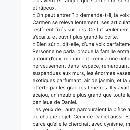
plus vieux et fatigué que Carmen ne se souv
et râpeux.
« On peut entrer ? » demanda-t-il, la voix
Carmen se releva lentement, ses articula
restèrent fixés sur Inés. Ce fut seulement 
s’écarta et ouvrit plus grand la porte.
« Bien sûr », dit-elle, d’une voix parfaite
Personne ne parla lorsque la famille entr
autour d’eux, monument creux à une riche
nerveusement dans l’espace, remarquant l
suspendues aux murs, les énormes vases e
exotiques parfumant l’air de jasmin, et l
offerte par les grandes fenêtres. Il y av
acajou, un meuble plus grand que toute l
banlieue de Daniel.
Les yeux de Laura parcouraient la pièce a
de chaque objet. Ceux de Daniel aussi. E
parce qu’elle le cherchait avec cynisme, 