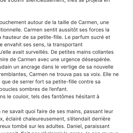
 de s’ouvrir silencieusement, Inés se projeta en
farouchement autour de la taille de Carmen, une
tionnelle. Carmen sentit aussitôt ses forces la
a hauteur de sa petite-fille. Le parfum sucré et
lle envahit ses sens, la transportant
lle avait surveillés. De petites mains collantes
hemire de Carmen avec une urgence désespérée.
oudain un ancrage dans le vertige de sa nouvelle
emblantes, Carmen ne trouva pas sa voix. Elle ne
re que de serrer fort sa petite-fille contre sa
 boucles sombres de l’enfant.
ns le couloir, tels des fantômes hésitant à
n ne savait quoi faire de ses mains, passant leur
ux, éclairé chaleureusement, s’étendait derrière
ureux tombé sur les adultes. Daniel, paraissant