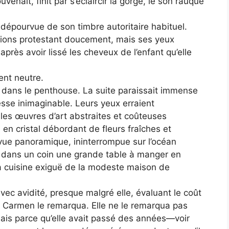
enait, finit par s’éclaircir la gorge, le son rauque
 dépourvue de son timbre autoritaire habituel.
tions protestant doucement, mais ses yeux
après avoir lissé les cheveux de l’enfant qu’elle
ment neutre.
a dans le penthouse. La suite paraissait immense
sse inimaginable. Leurs yeux erraient
es œuvres d’art abstraites et coûteuses
n cristal débordant de fleurs fraîches et
a vue panoramique, ininterrompue sur l’océan
ait dans un coin une grande table à manger en
a cuisine exiguë de la modeste maison de
vec avidité, presque malgré elle, évaluant le coût
t Carmen le remarqua. Elle ne le remarqua pas
mais parce qu’elle avait passé des années—voir