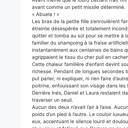
Avant même que le lourd battant n’ait fini
avant comme un petit missile déterminé.
« Abuela ! »
Les bras de la petite fille s’enroulèrent 
étreinte désespérée et totalement incondi
quitter et tomba au sol pour se mettre à l
familier du shampoing à la fraise artificie
instantanément aux centaines de bains qu’e
agrippaient le tissu du cher pull en cac
Cette chaleur familière d’enfant devint s
richesse. Pendant de longues secondes tr
put parler, ni expliquer, ni rien faire d’aut
poitrine, enfouissant son visage dans les
Derrière Inés, Daniel et Laura restaient da
traverser un seuil.
Aucun des deux n’avait l’air à l’aise. Aucu
poids d’un pied à l’autre. Le couloir luxue
eux, accentuant le silence lourd et doulo