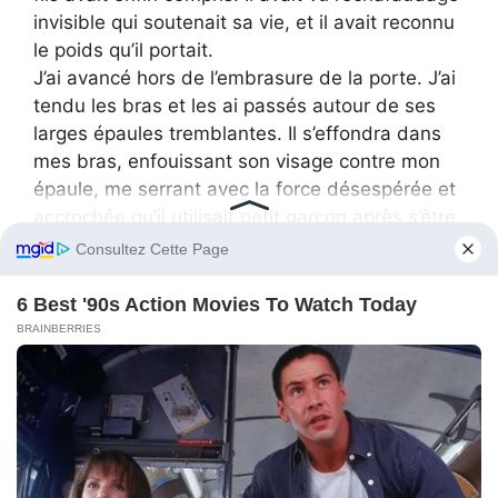
invisible qui soutenait sa vie, et il avait reconnu
le poids qu’il portait.
J’ai avancé hors de l’embrasure de la porte. J’ai
tendu les bras et les ai passés autour de ses
larges épaules tremblantes. Il s’effondra dans
mes bras, enfouissant son visage contre mon
épaule, me serrant avec la force désespérée et
accrochée qu’il utilisait petit garçon après s’être
réveillé d’un terrible cauchemar dans le noir.
Nous sommes restés là, accrochés l’un à l’autre
dans le couloir. Aucun de nous n’a parlé
pendant très longtemps. Le silence n’était plus
lourd ni punitif ; c’était le calme, épuisant, d’une
tempête enfin passée.
Parfois, la véritable guérison ne commence pas
réellement avec l’acte de pardon. Le pardon est
une destination. Parfois, le chemin de la
guérison commence simplement lorsque l’on est