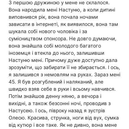
З першою дружиною у мене не склалося.
Вона народила мені Настуню, а коли дитині
виповнився рік, вона почала ночами
зависати в інтернеті, як виявилося, вона там
шукала собі нового чоловіка і за
сумісництвом спонсора. Не довго думаючи,
вона знайшла собі молодого багатого
іноземця і втекла до нього, залишивши
Настуню мені. Причому дуже доступно дала
зрозуміти, що забирати її не збирається. І ось,
я залишився з немовлям на руках. Зараз мені
45. Я був розгублений і наляканий, але
швидко взяв себе в руки і всьому навчився.
Потім знайшов денну няню, а вечора і
вихідні, а також безсонні ночі, проводив з
Настусею. І ось, півроку назад я зустрів
Олесю. Красива, струнка, ноги від вух, сумка
від кутюр і все таке. Як не дивно, вона мене