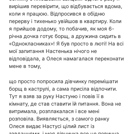
вирішив перевірити, що відбувається вдома,
коли я працюю. Відпросився в обідню
перерву і тихенько увійшов в квартиру. Коли
я прийшов додому, то побачив, як моя 6-
річна дочка готує борщ, а дружина сидить в
«Однокласниках»! Я був просто в люті! На всі
мої запитання Настенька нічого не
відповідала, а Олеся намагалася переконати
мене в тому,
що просто попросила дівчинку перемішати
борщ в каструлі, а сама присіла відпочити.
Тут я взяв за руку Настуню і повів її в
кімнату, де став ставити їй питання. Вона не
витримала, розплакалася і все мені
розповіла. Виявляється, з самого ранку
Олеся видає Настусі цілий лист із
завданнями, і моя дівчинка все це повинна