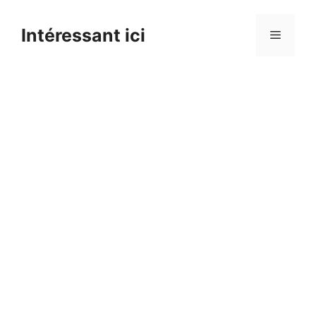
Skip
to
Intéressant ici
Menu
content