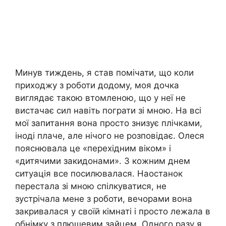
Минув тиждень, я став помічати, що коли
приходжу з роботи додому, моя дочка
виглядає такою втомленою, що у неї не
вистачає сил навіть пограти зі мною. На всі
мої запитання вона просто знизує плічками,
іноді плаче, але нічого не розповідає. Олеся
пояснювала це «перехідним віком» і
«дитячими закидонами». З кожним днем
ситуація все посилювалася. Наостанок
перестала зі мною спілкуватися, не
зустрічала мене з роботи, вечорами вона
закривалася у своїй кімнаті і просто лежала в
обнімку з плюшевим зайцем. Одного разу я