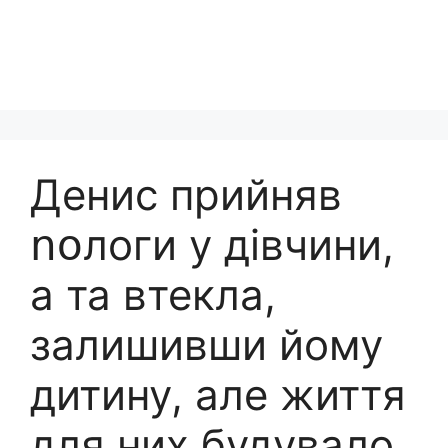
Денис прийняв
ոօлоги у дівчини,
а та втекла,
залишивши йому
дитину, але життя
для них будувало