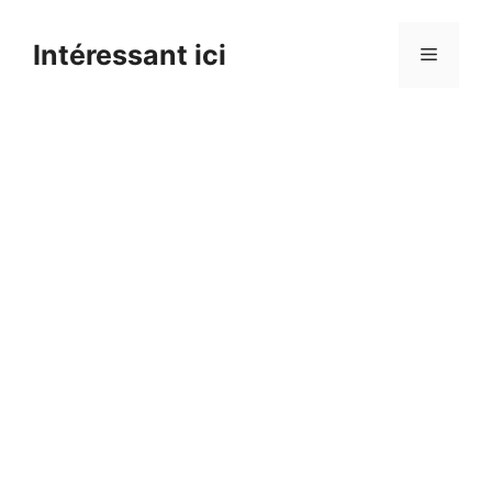
Skip
to
Intéressant ici
Menu
content