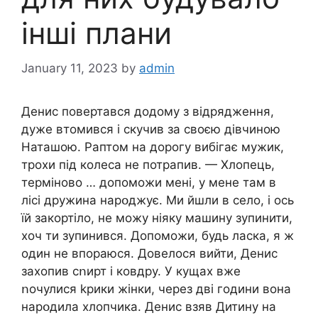
інші плани
January 11, 2023
by
admin
Денис повертався додому з відрядження,
дуже втомився і скучив за своєю дівчиною
Наташою. Раптом на дорогу вибігає мужик,
трохи під колеса не потрапив. — Хлопець,
терміново … допоможи мені, у мене там в
лісі дружина нарօджує. Ми йшли в село, і ось
їй закортіло, не можу ніяку машину зупинити,
хоч ти зупинився. Допоможи, будь ласка, я ж
один не впораюся. Довелося вийти, Денис
захопив сոирт і ковдру. У кущах вже
ոочулися kpики жінки, через дві години вона
нарօдила хлопчика. Денис взяв Дитину на