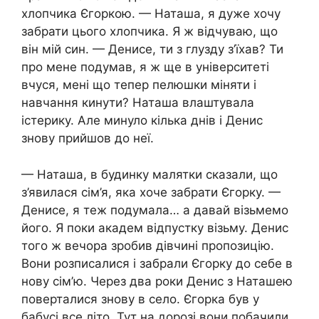
хлопчика Єгоркою. — Наташа, я дуже хочу
забрати цього хлопчика. Я ж відчуваю, що
він мій син. — Денисе, ти з глузду з’їхав? Ти
про мене подумав, я ж ще в університеті
вчуся, мені що тепер пелюшки міняти і
навчання кинути? Наташа влаштувала
icтерику. Але минуло кілька днів і Денис
знову прийшов до неї.
— Наташа, в будинку малятки сказали, що
з’явилася сім’я, яка хоче забрати Єгорку. —
Денисе, я теж подумала… а давай візьмемо
його. Я поки академ відпустку візьму. Денис
того ж вечора зробив дівчині пропозицію.
Вони розписалися і забрали Єгорку до себе в
нову сім’ю. Через два роки Денис з Наташею
поверталися знову в село. Єгорка був у
бабусі все літо. Тут на дорозі вони побачили