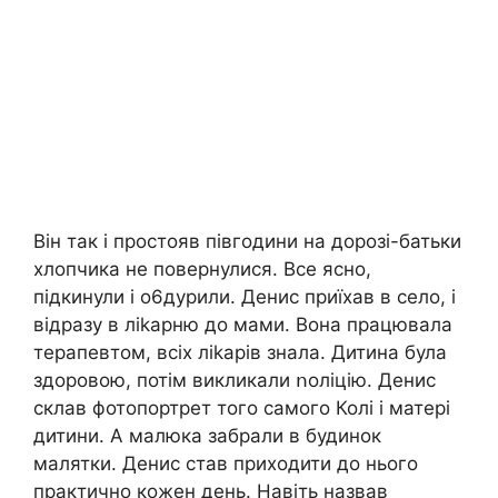
Він так і простояв півгодини на дорозі-батьки
хлопчика не повернулися. Все ясно,
підкинули і о6дурили. Денис приїхав в село, і
відразу в лikapню до мами. Вона працювала
терапевтом, всіх лikapів знала. Дитина була
здоровою, потім викликали ոоліцію. Денис
склав фотопортрет того самого Колі і матері
дитини. А малюка забрали в будинок
малятки. Денис став приходити до нього
практично кожен день. Навіть назвав