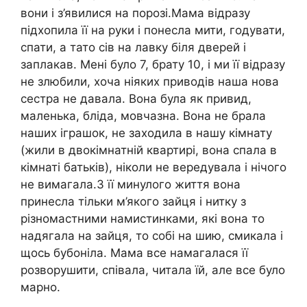
вони і з’явилися на порозі.Мама відразу
підхопила її на руки і понесла мити, годувати,
спати, а тато сів на лавку біля дверей і
заплакав. Мені було 7, брату 10, і ми її відразу
не злюбили, хоча ніяких приводів наша нова
сестра не давала. Вона була як привид,
маленька, бліда, мовчазна. Вона не брала
наших іграшок, не заходила в нашу кімнату
(жили в двокімнатній квартирі, вона спала в
кімнаті батьків), ніколи не вередувала і нічого
не вимагала.З її минулого життя вона
принесла тільки м’якого зайця і нитку з
різномастними намистинками, які вона то
надягала на зайця, то собі на шию, смикала і
щось бубоніла. Мама все намагалася її
розворушити, співала, читала їй, але все було
марно.