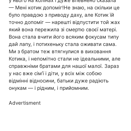
у нього на колінах і дуже впевнено сказала
— Мені котик допоміг!Не знаю, на скільки це
було правдою з приводу даху, але Котик їй
точно допоміг — нарешті відпустити той жах
який вона пережила зі смертю своєї матері.
Вона стала вчити його всяким фокусам типу
дай лапу, і потихеньку стала оживати сама.
Ми з братом теж втягнулися в виховання
Котика, і непомітно стали не ідеальними, але
справжніми братами для нашої малої. Зараз
у нас вже сім’ї і діти, у всіх між собою
відмінні відносини, батьки дуже радіють
онукам — і рідним, і прийомним.
Advertisment