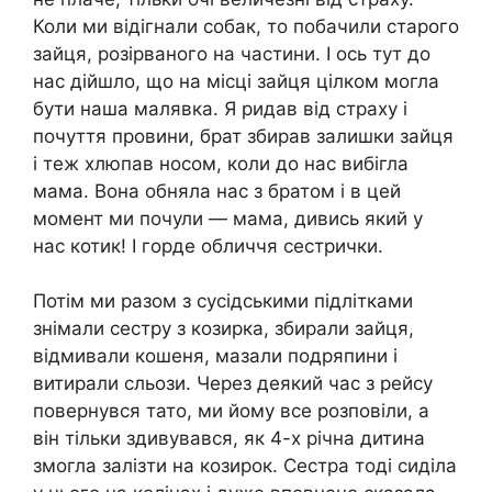
Коли ми відігнали собак, то побачили старого
зайця, розірваного на частини. І ось тут до
нас дійшло, що на місці зайця цілком могла
бути наша малявка. Я ридав від страху і
почуття провини, брат збирав залишки зайця
і теж хлюпав носом, коли до нас вибігла
мама. Вона обняла нас з братом і в цей
момент ми почули — мама, дивись який у
нас котик! І горде обличчя сестрички.
Потім ми разом з сусідськими підлітками
знімали сестру з козирка, збирали зайця,
відмивали кошеня, мазали подряпини і
витирали сльози. Через деякий час з рейсу
повернувся тато, ми йому все розповіли, а
він тільки здивувався, як 4-х річна дитина
змогла залізти на козирок. Сестра тоді сиділа