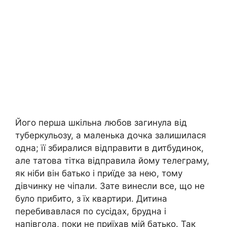
Його перша шкільна любов загинула від
туберкульозу, а маленька дочка залишилася
одна; її збиралися відправити в дитбудинок,
але татова тітка відправила йому телеграму,
як ніби він батько і приїде за нею, тому
дівчинку не чіпали. Зате винесли все, що не
було прибито, з їх квартири. Дитина
перебивавлася по сусідах, брудна і
напівгола, поки не приїхав мій батько. Так