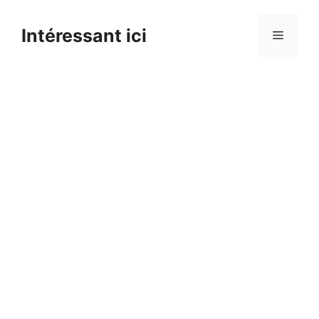
Skip
to
Intéressant ici
Menu
content