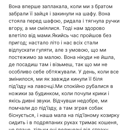
Вона вперше заплакала, коли ми з братом
забрали її зайця і закинули на шафу. Вона
стояла перед шафою, ридала і тягнула ручки
вгору, а ми сміялися. Тоді нам здорово
влетіло від мами.Якийсь час пройшов без
пригод; настало літо і нас всіх стали
відпускати гуляти, але з умовою, що ми
постежимо за малою. Вона нікуди не йшла,
де посадиш там і візьмеш, так що ми не
особливо себе обтяжували. У день, коли все
змінилося, ми як завжди кинули її біля
під’їзду на лавочці.Ми спокійно рубалися в
ножики за будинком, коли почули крики і
якісь дивні звуки. Відчувши недобре, ми
помчали до під’їзду, а там зграя собак
біснується, і наша мала на під’їзному козирку
сидить і в подряпаних руках тримає кошеня,
не плаче, тільки очі величезні від страху.