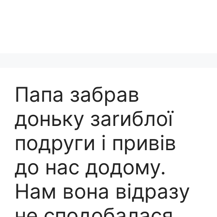
Папа забрав
доньку заrиблої
подруги і привів
до нас додому.
Нам вона відразу
не сподобалася