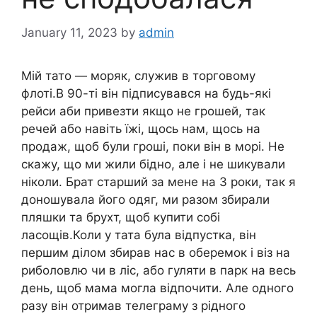
January 11, 2023
by
admin
Мій тато — моряк, служив в торговому
флоті.В 90-ті він підписувався на будь-які
рейси аби привезти якщо не грошей, так
речей або навіть їжі, щось нам, щось на
продаж, щоб були гроші, поки він в морі. Не
скажу, що ми жили бідно, але і не шикували
ніколи. Брат старший за мене на 3 роки, так я
доношувала його одяг, ми разом збирали
пляшки та брухт, щоб купити собі
ласощів.Коли у тата була відпустка, він
першим ділом збирав нас в оберемок і віз на
риболовлю чи в ліс, або гуляти в парк на весь
день, щоб мама могла відпочити. Але одного
разу він отримав телеграму з рідного