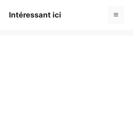
Skip
to
Intéressant ici
Menu
content