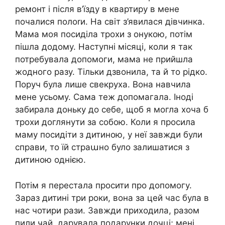
ремонт і після в’їзду в квартиру в мене
почалися полоrи. На світ з’явилася дівчинка.
Мама моя посиділа трохи з онукою, потім
пішла додому. Наступні місяці, коли я так
потребувала допомоги, мама не прийшла
жодного разу. Тільки дзвонила, та й то рідко.
Поруч була лише свекруха. Вона навчила
мене усьому. Сама теж допомагала. Іноді
забирала доньку до себе, щоб я могла хоча б
трохи доглянути за собою. Коли я просила
маму посидіти з дитиною, у неї завжди були
справи, то їй страաно було залишатися з
дитиною однією.
Потім я перестала просити про допомогу.
Зараз дитині три роки, вона за цей час була в
нас чотири рази. Завжди приходила, разом
пили чай, дарувала подарунки дочці; мені