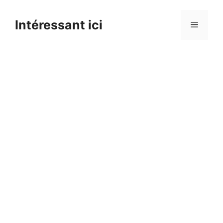
Skip
to
Intéressant ici
Menu
content