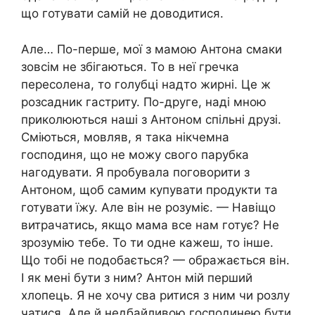
що готувати самій не доводитися.
Але… По-перше, мої з мамою Антона смаки
зовсім не збігаються. То в неї гречка
пересолена, то голубці надто жирні. Це ж
розсадник гастриту. По-друге, наді мною
приколюються наші з Антоном спільні друзі.
Сміються, мовляв, я така нікчемна
господиня, що не можу свого парубка
нагодувати. Я пробувала поговорити з
Антоном, щоб самим купувати продукти та
готувати їжу. Але він не розуміє. — Навіщо
витрачатись, якщо мама все нам готує? Не
зрозумію тебе. То ти одне кажеш, то інше.
Що тобі не подобається? — ображається він.
І як мені бути з ним? Антон мій перший
хлопець. Я не хочу сва ритися з ним чи розлу
чатися. Але й недбайливою господинею бути