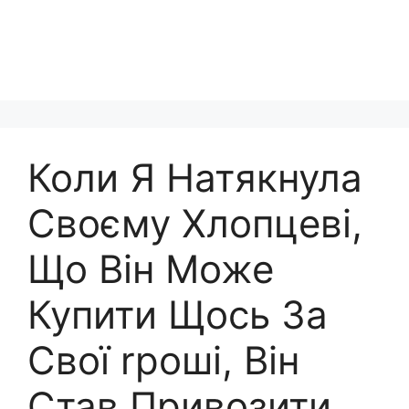
Коли Я Натякнула
Своєму Хлопцеві,
Що Він Може
Купити Щось За
Свої rроші, Він
Став Привозити