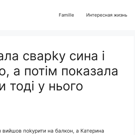
Famille
Интересная жизнь
ла сварkу сина і
о, а потім показала
и тоді у нього
н вийшов поkурити на балкон, а Катерина