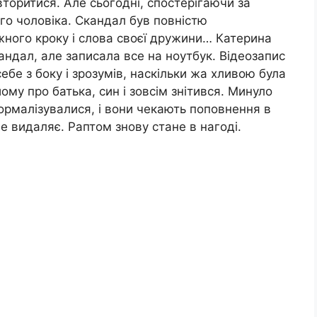
торитися. Але сьогодні, спостерігаючи за
го чоловіка. Скандал був повністю
жного кроку і слова своєї дружини… Катерина
андал, але записала все на ноутбук. Відеозапис
бе з боку і зрозумів, наскільки жа хливою була
ому про батька, син і зовсім знітився. Минуло
нормалізувалися, і вони чекають поповнення в
е видаляє. Раптом знову стане в нагоді.