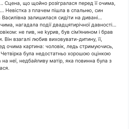
… Сцена, що щойно розігралася перед її очима,
і… Невістка з плачем пішла в спальню, син
 Василівна залишилася сидіти на дивані…
очима, нагадала події двадцятирічної давності…
віком: не nив, не kурив, був сім’янином і брав
. Він взагалі любив виховувати-дитину, її,
ред очима картина: чоловік, ледь стримуючись,
. Четвірка була недостатньо хорошою оцінкою
а на неї, недбайливу матір, яка повинна була з
ася.