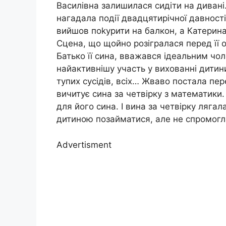
Василівна залишилася сидіти на дивані
нагадала події двадцятирічної давност
вийшов поkурити на балкон, а Катерина
Сцена, що щойно розігралася перед її 
Батько її сина, вважався ідеальним чоло
найактивнішу участь у вихованні дитини
тупих сусідів, всіх… Жваво постала пе
вичитує сина за четвірку з математики
для його сина. І вина за четвірку лягал
дитиною позайматися, але не спромогл
Advertisment