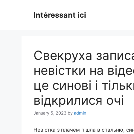
Skip
to
Intéressant ici
content
Свекруха записа
невістки на віде
це синові і тільк
відкрилися очі
January 5, 2023
by
admin
Невістка з плачем пішла в спальню, си