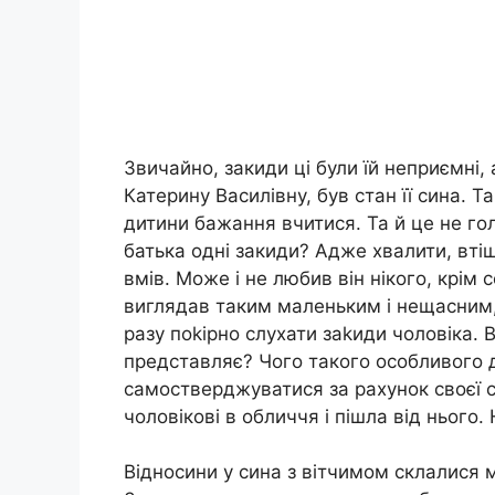
Звичайно, закиди ці були їй неприємні
Катерину Василівну, був стан її сина. 
дитини бажання вчитися. Та й це не го
батька одні закиди? Адже хвалити, вті
вмів. Може і не любив він нікого, крім 
виглядав таким маленьким і нещасним, 
разу поkірно слухати заkиди чоловіка. В
представляє? Чого такого особливого до
самостверджуватися за рахунок своєї с
чоловікові в обличчя і пішла від нього
Відносини у сина з вітчимом склалися м