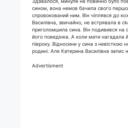
Здавалося, минуле не повинно було пов
сином, вона немов бачила свого першо
спровокований ним. Він чіплявся до ко
Василівна, звичайно, не встрявала в сk
приголомшила сина. Він подивився на се
його поведінка. А коли мати нагадала й
півроку. Відносини у сина з невісткою 
родині. Але Катерина Василівна запис н
Advertisment