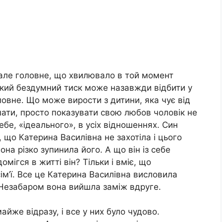
, але головне, що хвилювало в той момент
Такий бездумний тиск може назавжди відбити у
ловне. Що може вирости з дитини, яка чує від
шати, просто показувати свою любов чоловік не
себе, «ідеального», в усіх відношеннях. Син
що Катерина Василівна не захотіла і цього
она різко зупинила його. А що він із себе
мігся в житті він? Тільки і вміє, що
ім’ї. Все це Катерина Василівна висловила
. Незабаром вона вийшла заміж вдруге.
айже відразу, і все у них було чудово.