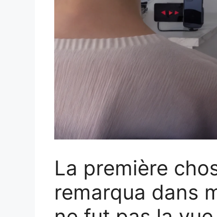
La première cho
remarqua dans m
ne fut pas la vue