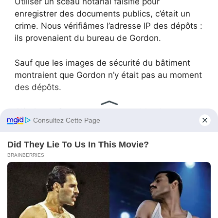
Utiliser un sceau notarial falsifié pour
enregistrer des documents publics, c’était un
crime. Nous vérifiâmes l’adresse IP des dépôts :
ils provenaient du bureau de Gordon.
Sauf que les images de sécurité du bâtiment
montraient que Gordon n’y était pas au moment
des dépôts.
C’était une femme aux cheveux blonds.
Madison.
Gordon avait donné à sa « vraie fille » une clé
USB et son badge, en lui disant que c’était «
des courses administratives pour papa ». Il avait
fait de sa propre fille une complice d’une fraude
bancaire.