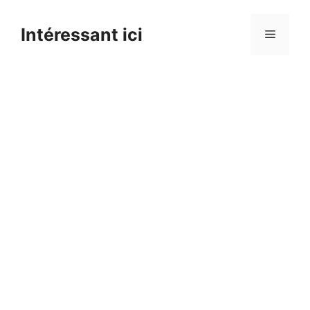
Skip
to
Intéressant ici
Menu
content