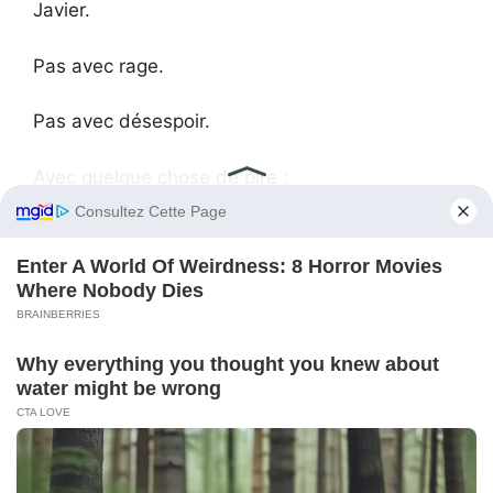
Javier.
Pas avec rage.
Pas avec désespoir.
Avec quelque chose de pire :
de la clarté.
Puis elle se tourna vers Riveros et sourit.
« Bien sûr », répondit-elle.
Et toute la salle la regarda s’éloigner tandis que
Javier restait là, comme si sa vie
soigneusement construite se déchirait couture
par couture.