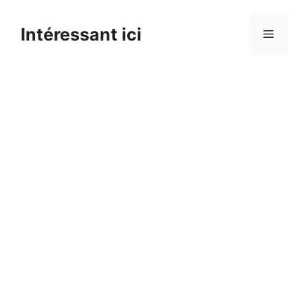
Skip
to
Intéressant ici
Menu
content