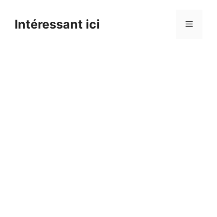
Skip
to
Intéressant ici
Menu
content