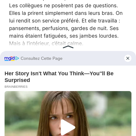
Les collègues ne posèrent pas de questions.
Elles la prirent simplement dans leurs bras. On
lui rendit son service préféré. Et elle travailla :
pansements, perfusions, gardes de nuit. Ses
mains étaient fatiguées, ses jambes lourdes.
Mais à l’intérieur, c’était calme.
Roman l’appela les trois premiers jours. Il
envoya de longs messages. Il suppliait. Il disait
que sa mère s’excusait, que son père avait
démissionné, que la famille se disloquait, qu’il
avait besoin du soutien d’Anna.
Elle lisait… et supprimait. Sans répondre.
Le quatrième jour, il vint à l’hôpital. Il l’attendit
deux heures devant l’entrée. Quand Anna sortit
après son service, il s’avança.