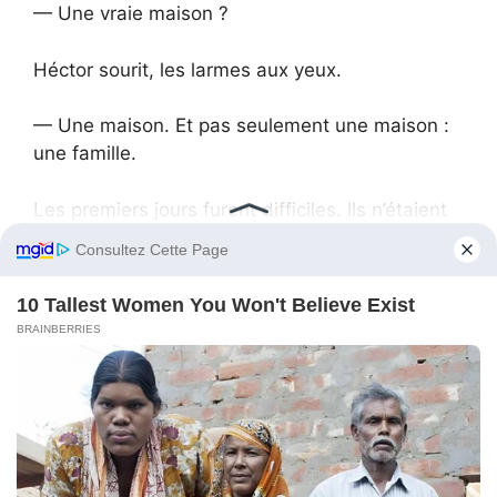
— Une vraie maison ?
Héctor sourit, les larmes aux yeux.
— Une maison. Et pas seulement une maison :
une famille.
Les premiers jours furent difficiles. Ils n’étaient
pas habitués aux routines ni aux lits propres.
Santiago se réveillait en sursaut, attendant des
cris. Lucía pleurait une mère dont elle se
souvenait à peine. Emiliano mangeait vite,
comme si la nourriture allait disparaître. Carlitos
voulait tout faire : protéger, ranger, surveiller —
comme si lâcher le contrôle était dangereux.
Valentina et Héctor se partagèrent l’amour
comme on partage le pain : sans que personne
n’en manque.