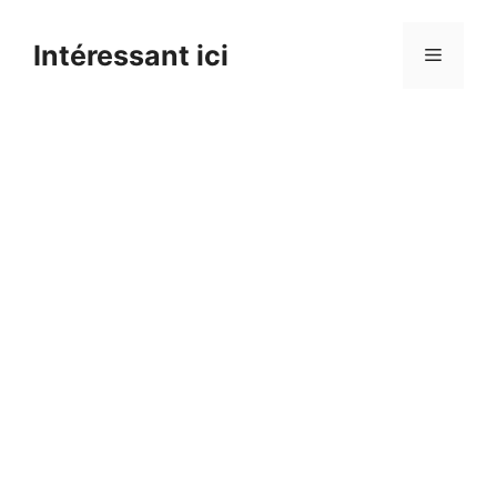
Skip
to
Intéressant ici
Menu
content