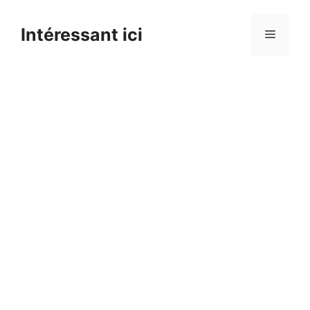
Skip
to
Intéressant ici
Menu
content