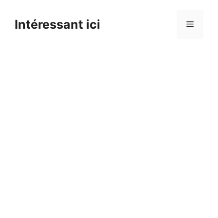
Skip
to
Intéressant ici
Menu
content