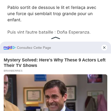
Pablo sortit de dessous le lit et l’enlaça avec
une force qui semblait trop grande pour un
enfant.
Puis vint l’autre bataille : Doña Esperanza.
Furieuse, elle menaça de couper l’aide
financière qui couvrait l’hypothèque. Daniela eut
la tête qui tournait en réalisant qu’une partie de
sa « stabilité » venait de cette main contrôlante.
Mais elle regarda les enfants — Mateo
accroché à Pablo comme une ombre heureuse
— et sut quoi faire.
« On s’en sortira, » dit-elle. « On travaillera plus,
on vivra dans une maison plus petite. Mais on
ne les abandonnera plus jamais. »