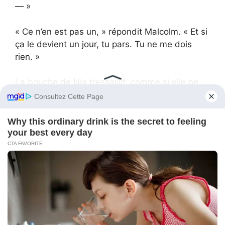
— »
« Ce n’en est pas un, » répondit Malcolm. « Et si
ça le devient un jour, tu pars. Tu ne me dois
rien. »
La bouche de Nia tressaillit, comme si elle ne
savait pas comment réagir à ça.
Elle rassembla ses affaires du refuge : un sac à
dos avec deux changes, un vieux manuel de
préparation à l’équivalence du bac, et une
photo.
Quand Malcolm vit la photo, sa gorge se
referma.
C’était Thandi.