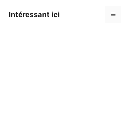
Skip
to
Intéressant ici
Menu
content